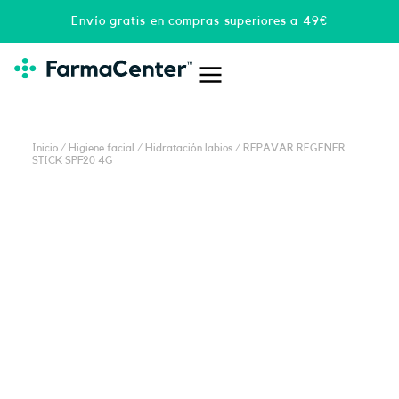
Ir
Envío gratis en compras superiores a 49€
al
contenido
Inicio
/
Higiene facial
/
Hidratación labios
/ REPAVAR REGENER
STICK SPF20 4G