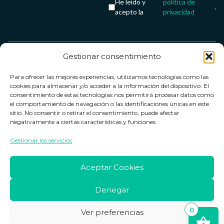
He leído y
política de
.
acepto la
privacidad
Gestionar consentimiento
Servicio &
Legal
FarmaCenter
Métodos
Para ofrecer las mejores experiencias, utilizamos tecnologías como las
Términos y
Farmacenter
Contacto
de pago
cookies para almacenar y/o acceder a la información del dispositivo. El
condiciones
digital, S.L
Contacto
consentimiento de estas tecnologías nos permitirá procesar datos como
el comportamiento de navegación o las identificaciones únicas en este
Política de
B24836249
Política de
sitio. No consentir o retirar el consentimiento, puede afectar
privacidad
devoluciones
negativamente a ciertas características y funciones.
info@farmacenter.es
Política de
Horario de
Gestionar los servicios
Telf. +34 662
cookies
atención
253 161
Aviso legal
Lun. a Vie.:
Aceptar Cookies
09:00h -
18:00h
Denegar
0
Ver preferencias