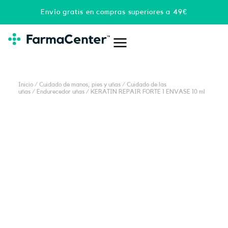
Ir
Envío gratis en compras superiores a 49€
al
contenido
Inicio
/
Cuidado de manos, pies y uñas
/
Cuidado de las
uñas
/
Endurecedor uñas
/ KERATIN REPAIR FORTE 1 ENVASE 10 ml