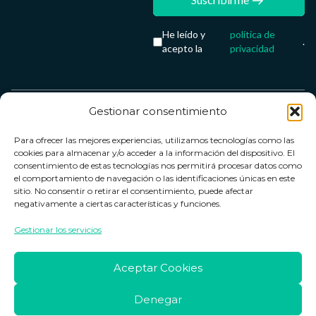
He leído y
política de
.
acepto la
privacidad
Gestionar consentimiento
Servicio &
Legal
FarmaCenter
Métodos
Para ofrecer las mejores experiencias, utilizamos tecnologías como las
Términos y
Farmacenter
Contacto
de pago
cookies para almacenar y/o acceder a la información del dispositivo. El
condiciones
digital, S.L
Contacto
consentimiento de estas tecnologías nos permitirá procesar datos como
el comportamiento de navegación o las identificaciones únicas en este
Política de
B24836249
Política de
sitio. No consentir o retirar el consentimiento, puede afectar
privacidad
devoluciones
negativamente a ciertas características y funciones.
info@farmacenter.es
Política de
Horario de
Gestionar los servicios
Telf. +34 662
cookies
atención
253 161
Aviso legal
Lun. a Vie.:
Aceptar Cookies
09:00h -
18:00h
Denegar