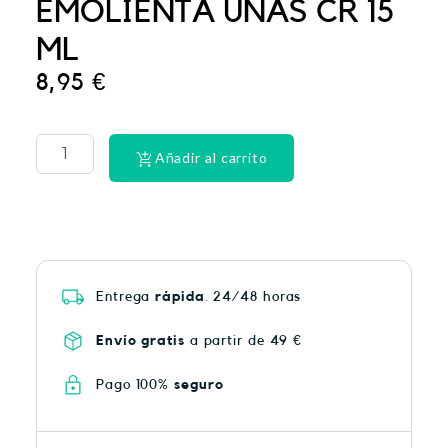
EMOLIENTA UÑAS CR 15
ML
8,95
€
CINTA
DENTAL
LACER
Añadir al carrito
EX-
SUAV
MEN
cantidad
Entrega
rápida
. 24/48 horas
Envío gratis
a partir de 49 €
Pago 100%
seguro