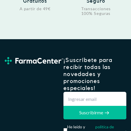
Gratuitos
Seguro
A partir de 49€
Transacciones
100% Seguras
¡Suscríbete para
recibir todas las
novedades y
promociones
especiales!
Suscribirme
He leído y
política de
.