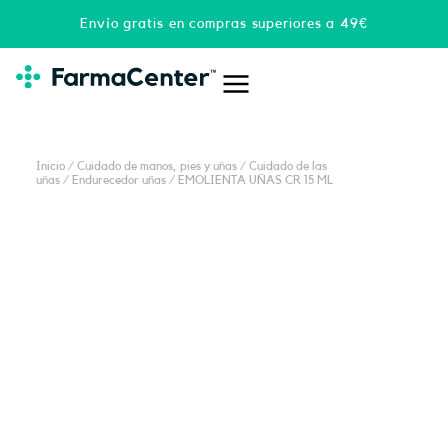
Ir
Envío gratis en compras superiores a 49€
al
contenido
Inicio
/
Cuidado de manos, pies y uñas
/
Cuidado de las
uñas
/
Endurecedor uñas
/ EMOLIENTA UÑAS CR 15 ML