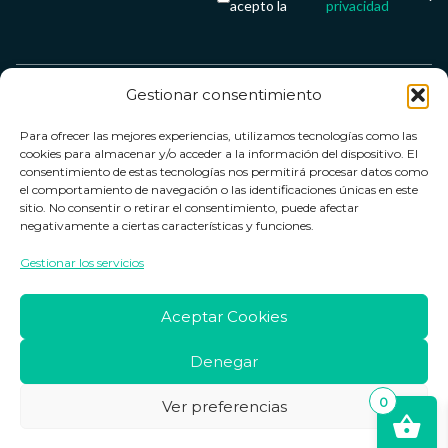
acepto la
privacidad
Gestionar consentimiento
Servicio &
Legal
FarmaCenter
Métodos
Para ofrecer las mejores experiencias, utilizamos tecnologías como las
Términos y
Farmacenter
Contacto
de pago
cookies para almacenar y/o acceder a la información del dispositivo. El
condiciones
digital, S.L
Contacto
consentimiento de estas tecnologías nos permitirá procesar datos como
el comportamiento de navegación o las identificaciones únicas en este
Política de
B24836249
Política de
sitio. No consentir o retirar el consentimiento, puede afectar
privacidad
devoluciones
negativamente a ciertas características y funciones.
info@farmacenter.es
Política de
Horario de
Gestionar los servicios
Telf. +34 662
cookies
atención
253 161
Aviso legal
Lun. a Vie.:
Aceptar Cookies
09:00h -
18:00h
Denegar
0
Ver preferencias
Copyright © 2026 Farmacenter