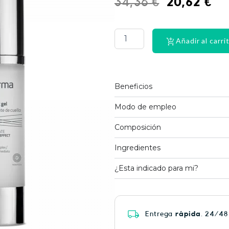
El
El
34,36
€
20,62
€
precio
pr
PHYSIORELAX
ULTRA
original
act
HEAT
Añadir al carri
era:
es:
PLUS
75
34,36 €.
20,
cantidad
Beneficios
Modo de empleo
Composición
Ingredientes
¿Esta indicado para mi?
Entrega
rápida
. 24/48