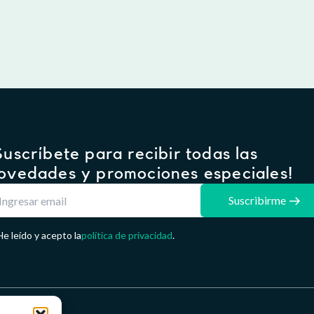
€
€
.
Suscríbete para recibir todas las
ovedades y promociones especiales!
Suscribirme
He leído y acepto la
política de privacidad
.