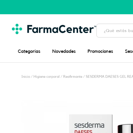
Ir
al
contenido
Búsqueda
de
productos
Categorías
Novedades
Promociones
Ses
Inicio
/
Higiene corporal
/
Reafirmante
/ SESDERMA DAESES GEL RE