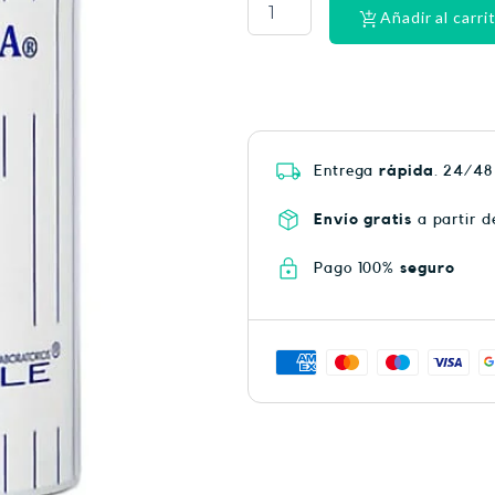
Posay
Añadir al carri
Anthelios
50
spray
200ML
cantidad
Entrega
rápida
. 24/48
Envío gratis
a partir d
Pago 100%
seguro