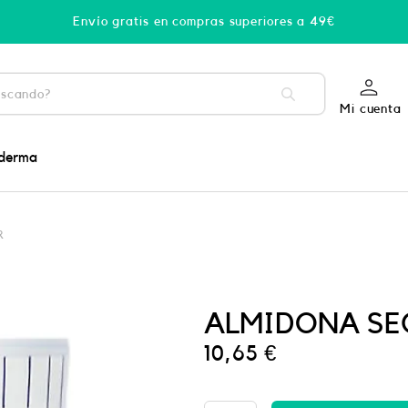
Envío gratis en compras superiores a 49€
Mi cuenta
derma
R
ALMIDONA SE
10,65
€
La
Roche