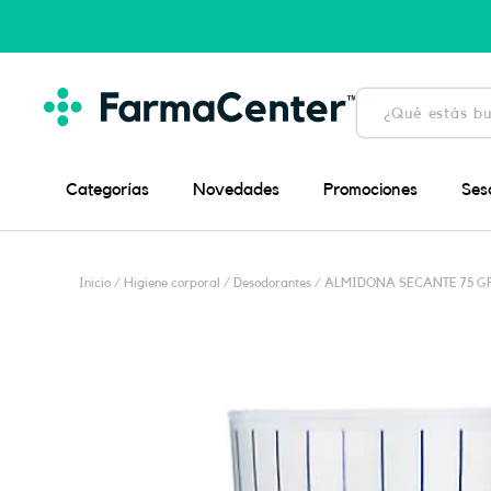
Ir
al
contenido
Búsqueda
de
productos
Categorías
Novedades
Promociones
Ses
Inicio
/
Higiene corporal
/
Desodorantes
/ ALMIDONA SECANTE 75 G