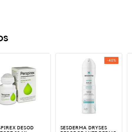
os
-40%
ESOD
SESDERMA DRYSES
SESDERM