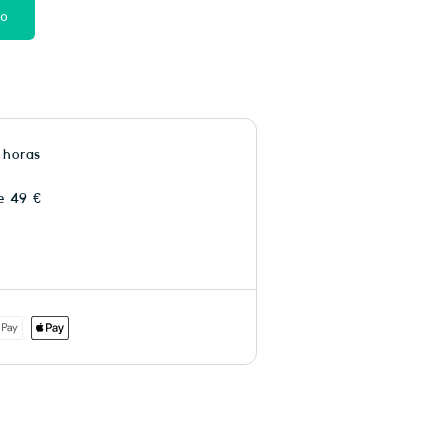
to
 horas
e 49 €