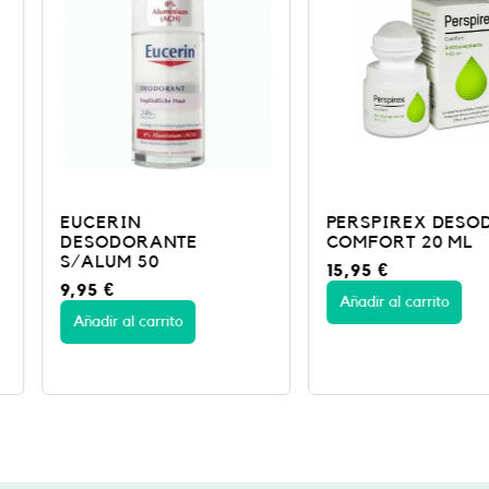
1
.
6
€
.
PERSPIREX DESOD
PERSPIR
E
COMFORT 20 ML
ON 20 M
15,95
€
15,95
€
Añadir al carrito
Añadir al c