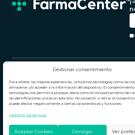
¡
n
Gestionar consentimiento
Servicio & Contacto
Legal
Para ofrecer las mejores experiencias, utilizamos tecnologías como las co
Contacto
Términos y condiciones
almacenar y/o acceder a la información del dispositivo. El consentimiento
tecnologías nos permitirá procesar datos como el comportamiento de n
Política de devoluciones
Política de privacidad
las identificaciones únicas en este sitio. No consentir o retirar el consentim
puede afectar negativamente a ciertas características y funciones.
Política de cookies
Horario de atención
Lun. a Vie.:
09:00h - 18:00h
Aviso legal
Gestionar los servicios
Aceptar Cookies
Denegar
Ver prefe