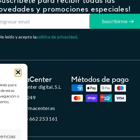
Suscríbete para recibir todas las
ovedades y promociones especiales!
Suscribirme
He leído y acepto la
política de privacidad
.
FarmaCenter
Métodos de pago
okies para
Farmacenter digital, S.L
 de estas
avegación o
B24836249
iento,
info@farmacenter.es
Telf. +34 662 253 161
rencias