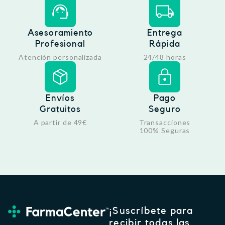
Asesoramiento
Entrega
Profesional
Rápida
Atención personalizada
24/48 horas
Envíos
Pago
Gratuitos
Seguro
A partir de 49€
Transacciones
100% Seguras
¡Suscríbete para
recibir todas las