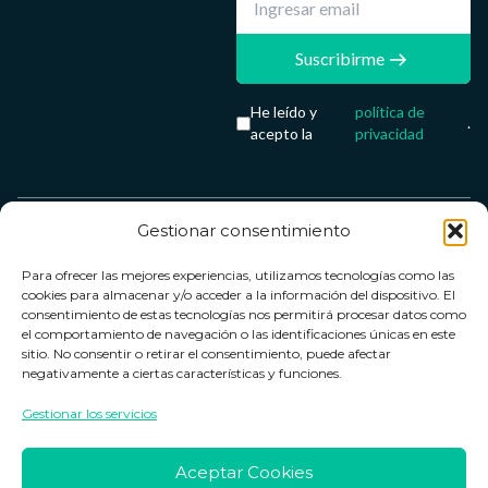
Suscribirme
He leído y
política de
.
acepto la
privacidad
Gestionar consentimiento
Servicio &
Legal
FarmaCenter
Métodos
Para ofrecer las mejores experiencias, utilizamos tecnologías como las
Términos y
Farmacenter
Contacto
de pago
cookies para almacenar y/o acceder a la información del dispositivo. El
condiciones
digital, S.L
Contacto
consentimiento de estas tecnologías nos permitirá procesar datos como
el comportamiento de navegación o las identificaciones únicas en este
Política de
B24836249
Política de
sitio. No consentir o retirar el consentimiento, puede afectar
privacidad
devoluciones
negativamente a ciertas características y funciones.
info@farmacenter.es
Política de
Horario de
Gestionar los servicios
Telf. +34 662
cookies
atención
253 161
Aviso legal
Lun. a Vie.:
Aceptar Cookies
09:00h -