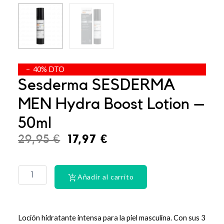
– 40% DTO
Sesderma SESDERMA
MEN Hydra Boost Lotion –
50ml
El
El
29,95
€
17,97
€
precio
precio
La
Roche
original
actual
Posay
Añadir al carrito
era:
es:
Anthelios
50
29,95 €.
17,97 €.
spray
200ML
Loción hidratante intensa para la piel masculina. Con sus 3
cantidad