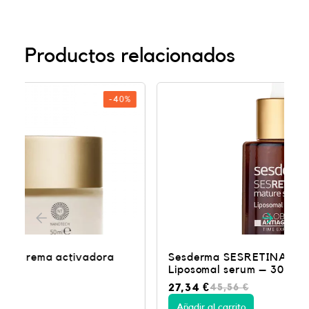
Productos relacionados
-40%
Sesderma SESRETINAL Mature Skin
Liposomal serum – 30ml
E
E
27,34
€
45,56
€
l
l
p
p
Añadir al carrito