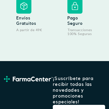
,
9
€
6
.
Envíos
Pago
€
Gratuitos
Seguro
.
A partir de 49€
Transacciones
100% Seguras
¡Suscríbete para
recibir todas las
novedades y
promociones
especiales!