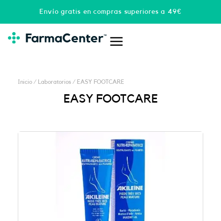
Ir
Envío gratis en compras superiores a 49€
al
contenido
Inicio
/ Laboratorios / EASY FOOTCARE
EASY FOOTCARE