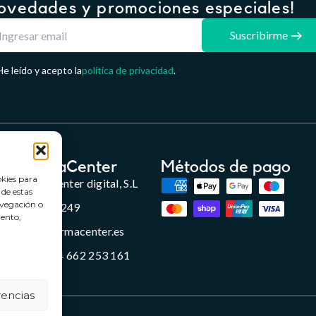
ovedades y promociones especiales!
Suscribirme
He leído y acepto la
política de privacidad
.
FarmaCenter
Métodos de pago
okies para
Farmacenter digital, S.L
 de estas
avegación o
B24836249
iento,
info@farmacenter.es
Telf. +34 662 253 161
rencias