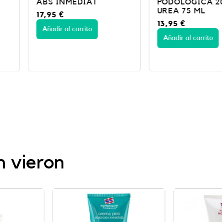
T
PODOLOGICA 20 %
RENOVAD
UREA 75 ML
88ML
13,95
€
10,95
€
Añadir al carrito
Añadir al c
n vieron