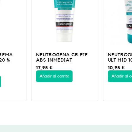
CR PIE
NEUTROGENA CR PIES
TRACTOP
T
ULT HID 100
40G
10,95
€
10,95
€
Añadir al carrito
Añadir al c