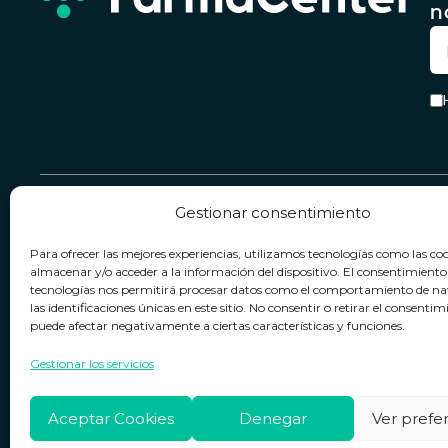
n
Gestionar consentimiento
Servicio & Contacto
Legal
Para ofrecer las mejores experiencias, utilizamos tecnologías como las co
Contacto
Términos y condiciones
almacenar y/o acceder a la información del dispositivo. El consentimiento
tecnologías nos permitirá procesar datos como el comportamiento de n
Política de devoluciones
Política de privacidad
las identificaciones únicas en este sitio. No consentir o retirar el consentim
puede afectar negativamente a ciertas características y funciones.
Política de cookies
Horario de atención
Lun. a Vie.:
09:00h - 18:00h
Aviso legal
Gestionar los servicios
Aceptar Cookies
Denegar
Ver prefe