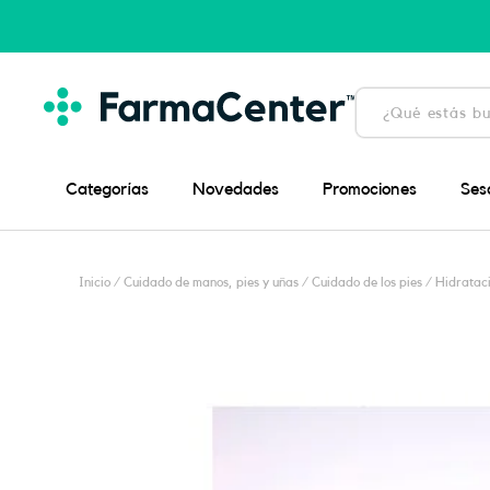
Ir
al
contenido
Búsqueda
de
productos
Categorías
Novedades
Promociones
Ses
Inicio
/
Cuidado de manos, pies y uñas
/
Cuidado de los pies
/
Hidrataci