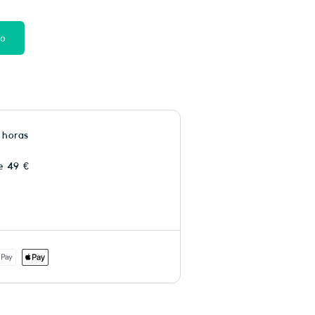
to
 horas
e 49 €