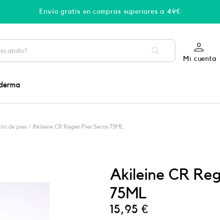
Envío gratis en compras superiores a 49€
Mi cuenta
derma
ón de pies
/ Akileine CR Regen Pies Secos 75ML
Akileine CR Reg
75ML
15,95
€