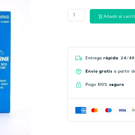
PHYSIORELAX
ULTRA
HEAT
Añadir al carri
PLUS
75
cantidad
Entrega
rápida
. 24/48
Envío gratis
a partir d
Pago 100%
seguro