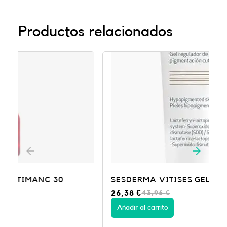
Productos relacionados
-40%
SESDERMA VITISES GEL FACIAL
E
E
26,38
€
43,96
€
l
l
p
p
Añadir al carrito
r
r
e
e