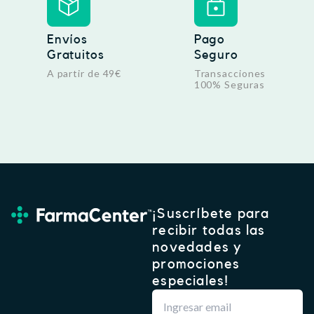
1
€
6
.
Envíos
Pago
€
Gratuitos
Seguro
.
A partir de 49€
Transacciones
100% Seguras
¡Suscríbete para
recibir todas las
novedades y
promociones
especiales!