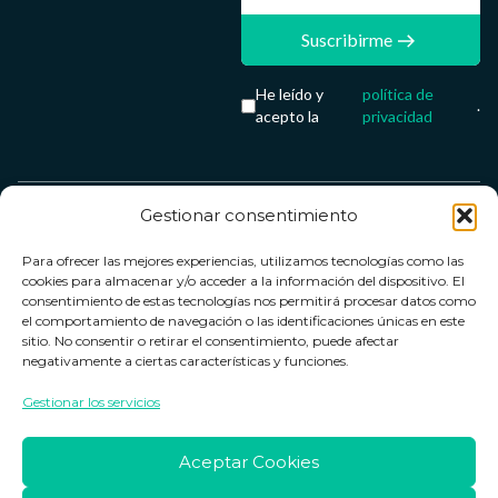
Suscribirme
He leído y
política de
.
acepto la
privacidad
Gestionar consentimiento
Servicio &
Legal
FarmaCenter
Métodos
Para ofrecer las mejores experiencias, utilizamos tecnologías como las
Términos y
Farmacenter
Contacto
de pago
cookies para almacenar y/o acceder a la información del dispositivo. El
condiciones
digital, S.L
Contacto
consentimiento de estas tecnologías nos permitirá procesar datos como
el comportamiento de navegación o las identificaciones únicas en este
Política de
B24836249
Política de
sitio. No consentir o retirar el consentimiento, puede afectar
privacidad
devoluciones
negativamente a ciertas características y funciones.
info@farmacenter.es
Política de
Horario de
Gestionar los servicios
Telf. +34 662
cookies
atención
253 161
Aviso legal
Lun. a Vie.:
Aceptar Cookies
09:00h -
18:00h