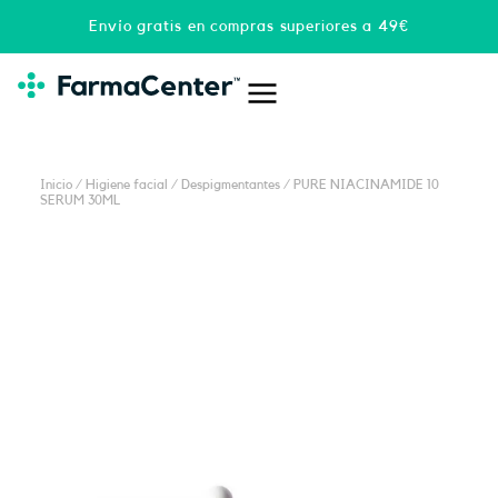
Ir
Envío gratis en compras superiores a 49€
al
contenido
Inicio
/
Higiene facial
/
Despigmentantes
/ PURE NIACINAMIDE 10
SERUM 30ML