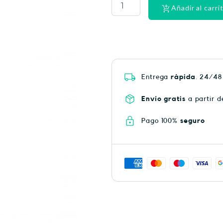
HEAT
Añadir al carri
PLUS
75
cantidad
Entrega
rápida
. 24/48
Envío gratis
a partir d
Pago 100%
seguro