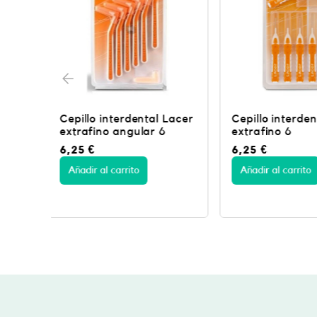
Lacer
Cepillo interdental Lacer
Cepillo interde
extrafino 6
fino angular 6
6,25
€
6,25
€
Añadir al carrito
Añadir al carrito