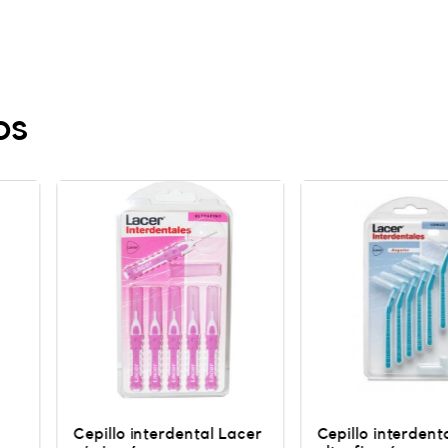
os
ntal Lacer
Cepillo interdental Lacer
Cepillo in