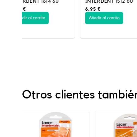
U
INTERDENT 1512 6U
cónico 6
6,95
€
5,95
€
Añadir al carrito
Añadir al carrito
Otros clientes tambié