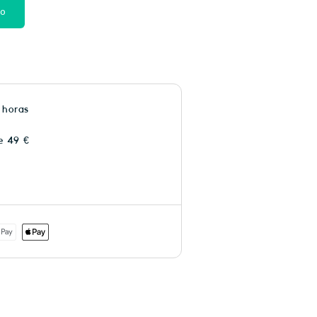
to
 horas
e 49 €