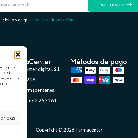
Suscribirme
He leído y acepto la
política de privacidad
.
FarmaCenter
Métodos de pago
okies para
Farmacenter digital, S.L
 de estas
avegación o
B24836249
iento,
info@farmacenter.es
Telf. +34 662 253 161
rencias
Copyright © 2026 Farmacenter