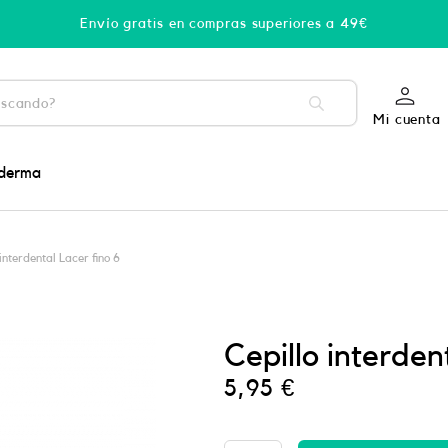
Envío gratis en compras superiores a 49€
Mi cuenta
derma
interdental Lacer fino 6
Cepillo interden
5,95
€
PHYSIORELAX
ULTRA