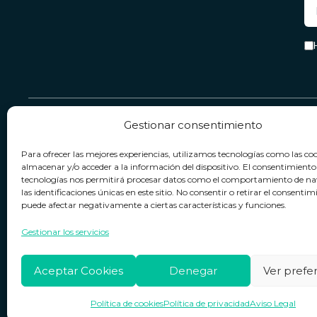
Gestionar consentimiento
Servicio & Contacto
Legal
Para ofrecer las mejores experiencias, utilizamos tecnologías como las co
Contacto
Términos y condiciones
almacenar y/o acceder a la información del dispositivo. El consentimiento
tecnologías nos permitirá procesar datos como el comportamiento de n
Política de devoluciones
Política de privacidad
las identificaciones únicas en este sitio. No consentir o retirar el consentim
puede afectar negativamente a ciertas características y funciones.
Política de cookies
Horario de atención
Lun. a Vie.:
09:00h - 18:00h
Aviso legal
Gestionar los servicios
Aceptar Cookies
Denegar
Ver prefe
Política de cookies
Política de privacidad
Aviso Legal