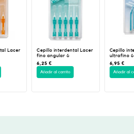
ntal Lacer
Cepillo interdental Lacer
GUM SOF
ultrafino 6
LARGE 3
6,95
€
9,50
€
Añadir al carrito
Añadir al c