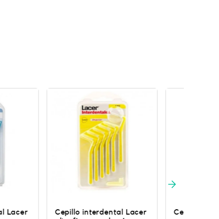
terdental Lacer
Cepillo interdental Lacer
GUM