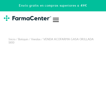
Ir
Envío gratis en compras superiores a 49€
al
contenido
Inicio
/
Botiquin
/
Vendas
/ VENDA ACOFARMA GASA ORILLADA
5X10