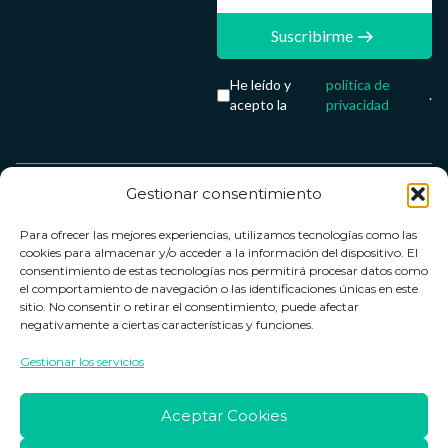
Suscribirme
He leído y
política de
.
acepto la
privacidad
Gestionar consentimiento
Servicio &
Legal
FarmaCenter
Métodos
Para ofrecer las mejores experiencias, utilizamos tecnologías como las
Términos y
Farmacenter
Contacto
de pago
cookies para almacenar y/o acceder a la información del dispositivo. El
condiciones
digital, S.L
Contacto
consentimiento de estas tecnologías nos permitirá procesar datos como
el comportamiento de navegación o las identificaciones únicas en este
Política de
B24836249
Política de
sitio. No consentir o retirar el consentimiento, puede afectar
privacidad
devoluciones
negativamente a ciertas características y funciones.
info@farmacenter.es
Política de
Horario de
Gestionar los servicios
Telf. +34 662
cookies
atención
253 161
Aviso legal
Lun. a Vie.:
Aceptar Cookies
09:00h -
18:00h