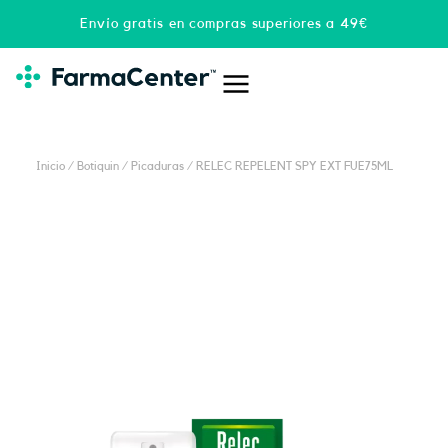
Ir
Envío gratis en compras superiores a 49€
al
contenido
Inicio
/
Botiquin
/
Picaduras
/ RELEC REPELENT SPY EXT FUE75ML