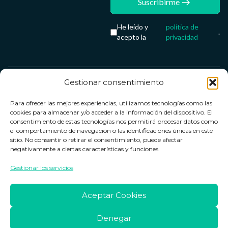
Suscribirme
He leído y
política de
.
acepto la
privacidad
Gestionar consentimiento
Servicio &
Legal
FarmaCenter
Métodos
Para ofrecer las mejores experiencias, utilizamos tecnologías como las
Términos y
Farmacenter
Contacto
de pago
cookies para almacenar y/o acceder a la información del dispositivo. El
condiciones
digital, S.L
Contacto
consentimiento de estas tecnologías nos permitirá procesar datos como
el comportamiento de navegación o las identificaciones únicas en este
Política de
B24836249
Política de
sitio. No consentir o retirar el consentimiento, puede afectar
privacidad
devoluciones
negativamente a ciertas características y funciones.
info@farmacenter.es
Política de
Horario de
Gestionar los servicios
Telf. +34 662
cookies
atención
253 161
Aviso legal
Lun. a Vie.:
Aceptar Cookies
09:00h -
18:00h
Denegar