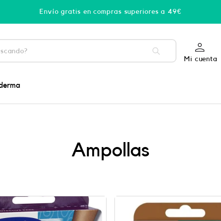
Envío gratis en compras superiores a 49€
Mi cuenta
derma
Ampollas