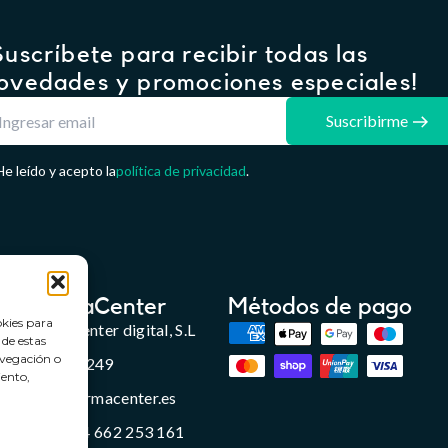
Suscríbete para recibir todas las
ovedades y promociones especiales!
Suscribirme
He leído y acepto la
política de privacidad
.
FarmaCenter
Métodos de pago
okies para
Farmacenter digital, S.L
 de estas
avegación o
B24836249
iento,
info@farmacenter.es
Telf. +34 662 253 161