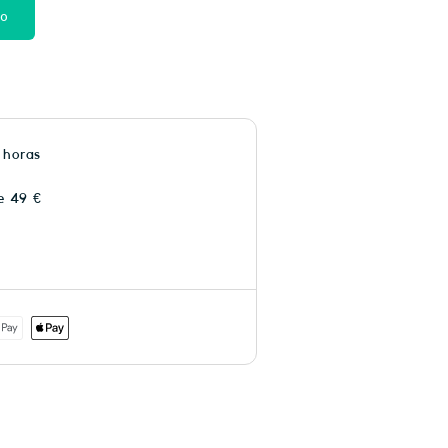
to
 horas
e 49 €