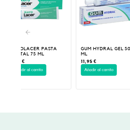
A
GUM HYDRAL GEL 50
XEROLACER S
ML
ML
11,95
€
8,50
€
Añadir al carrito
Añadir al carrito