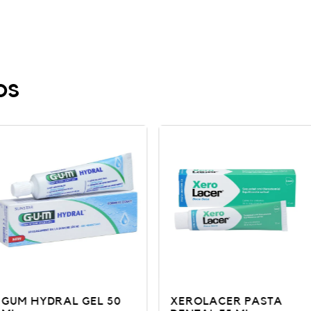
os
GEL 50
XEROLACER PASTA
Colutorio