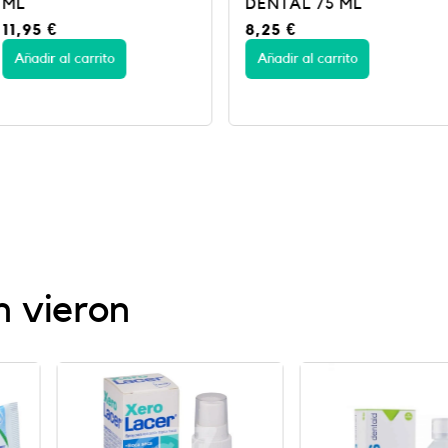
DENTAL 75 ML
500ML
8,25
€
13,50
€
Añadir al carrito
Añadir al c
n vieron