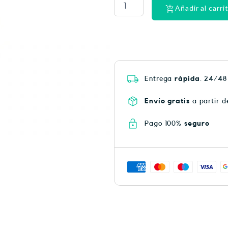
LACER
Añadir al carri
EX-
SUAV
MEN
cantidad
Entrega
rápida
. 24/48
Envío gratis
a partir d
Pago 100%
seguro