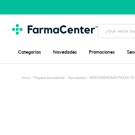
Ir
al
contenido
Búsqueda
de
productos
Categorías
Novedades
Promociones
Ses
Inicio
/
Higiene bucodental
/
Xerostomia
/ XEROSDENTAID PASTA 75