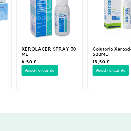
PRAY 30
Colutorio Xerosdentaid
XEROLAC
500ML
DENTAL 
13,50
€
8,25
€
Añadir al carrito
Añadir al c