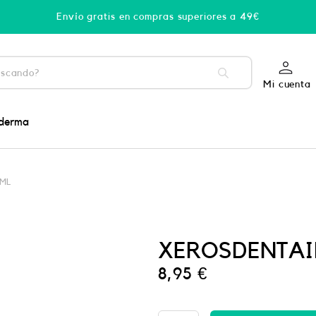
Envío gratis en compras superiores a 49€
Mi cuenta
derma
 ML
XEROSDENTAID
8,95
€
CINTA
DENTAL