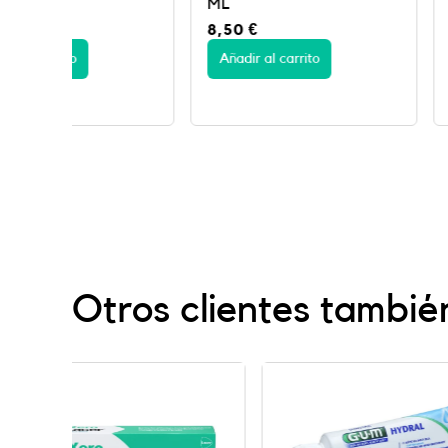
ML
ML
8,50
€
11,95
€
Añadir al carrito
Añadir al carrito
Otros clientes tambié