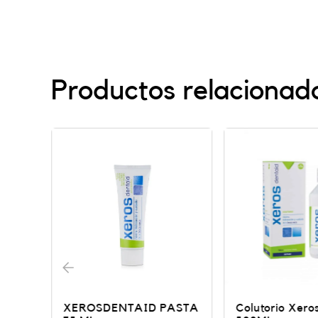
Productos relacionad
ASTA
Colutorio Xerosdentaid
XEROLACER S