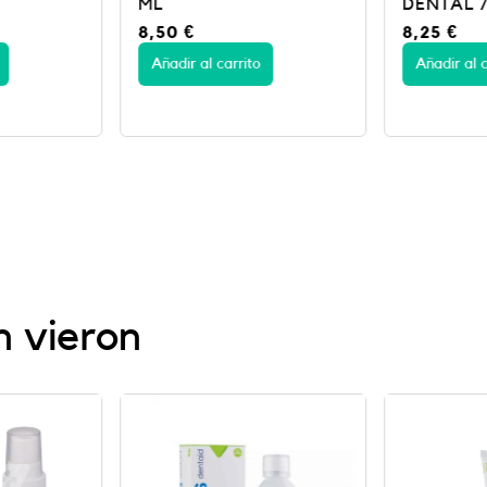
DENTAL 75 ML
75 ML
8,25
€
8,95
€
Añadir al carrito
Añadir al c
n vieron