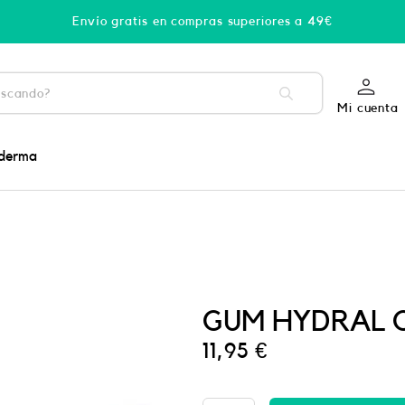
Envío gratis en compras superiores a 49€
Mi cuenta
derma
GUM HYDRAL G
11,95
€
CINTA
DENTAL