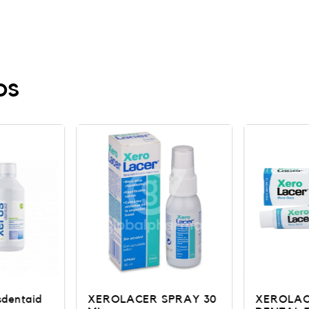
os
PRAY 30
XEROLACER PASTA
XEROSDE