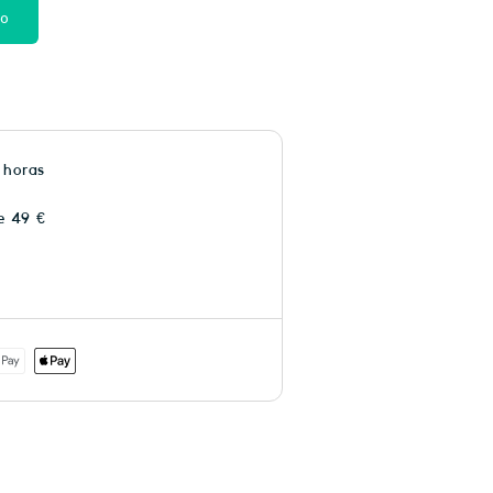
to
 horas
e 49 €