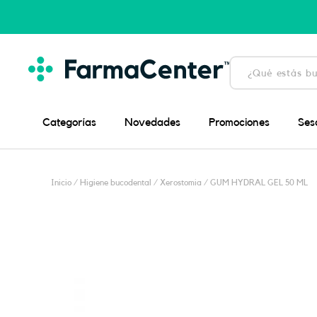
Ir
al
contenido
Búsqueda
de
productos
Categorías
Novedades
Promociones
Ses
Inicio
/
Higiene bucodental
/
Xerostomia
/ GUM HYDRAL GEL 50 ML