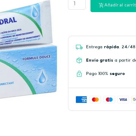
LACER
Añadir al carri
EX-
SUAV
MEN
cantidad
Entrega
rápida
. 24/48
Envío gratis
a partir d
Pago 100%
seguro