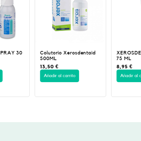
sdentaid
XEROSDENTAID PASTA
XEROLAC
75 ML
DENTAL 
8,95
€
8,25
€
Añadir al carrito
Añadir al c