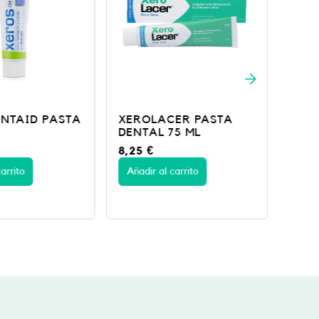
ER PASTA
XEROLACER SPRAY 30
Colu
75 ML
ML
500
8,50
€
13,5
arrito
Añadir al carrito
Añad