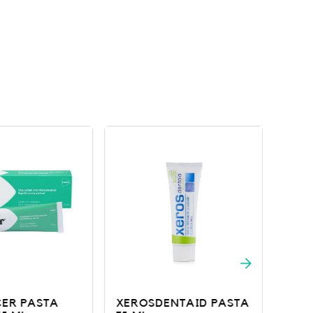
NTAID PASTA
Colutorio Xerosdentaid
XER