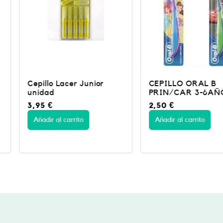
unior
CEPILLO ORAL B
OB MANU
PRIN/CAR 3-6AÑO
STARWAR
2,50
€
2,50
€
Añadir al carrito
Añadir al c