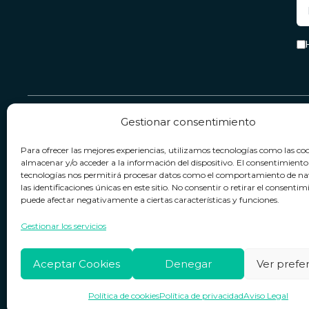
Gestionar consentimiento
Servicio & Contacto
Legal
Para ofrecer las mejores experiencias, utilizamos tecnologías como las co
Contacto
Términos y condiciones
almacenar y/o acceder a la información del dispositivo. El consentimiento
tecnologías nos permitirá procesar datos como el comportamiento de n
Política de devoluciones
Política de privacidad
las identificaciones únicas en este sitio. No consentir o retirar el consentim
puede afectar negativamente a ciertas características y funciones.
Política de cookies
Horario de atención
Lun. a Vie.:
09:00h - 18:00h
Aviso legal
Gestionar los servicios
Aceptar Cookies
Denegar
Ver prefe
Política de cookies
Política de privacidad
Aviso Legal