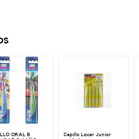
os
L B
Cepillo Lacer Junior
CEPILLO