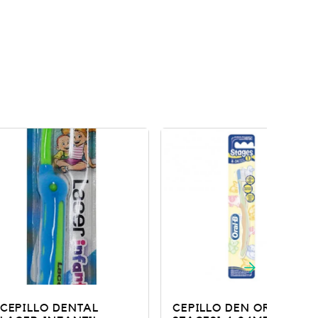
 DENTAL
CEPILLO DEN ORAL-B
VITI