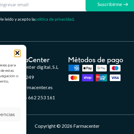
Suscribirme
He leído y acepto la
política de privacidad
.
FarmaCenter
Métodos de pago
okies para
Farmacenter digital, S.L
 de estas
avegación o
B24836249
iento,
info@farmacenter.es
Telf. +34 662 253 161
rencias
Copyright © 2026 Farmacenter