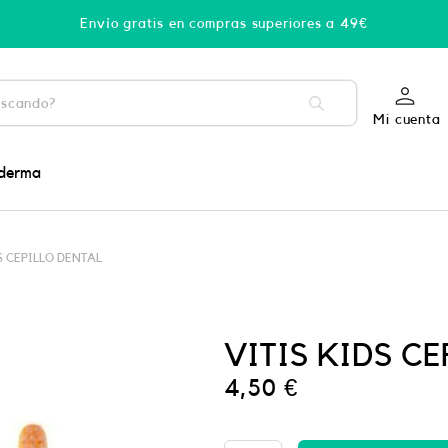
Envío gratis en compras superiores a 49€
Mi cuenta
derma
S CEPILLO DENTAL
VITIS KIDS C
4,50
€
PHYSIORELAX
ULTRA