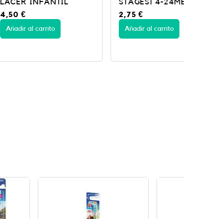
NFANTIL
STAGES1 4-24MES
DEN
2,75
€
4,5
arrito
Añadir al carrito
Añad