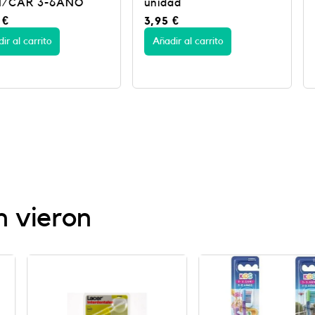
6AÑO
unidad
LACER I
3,95
€
4,50
€
Añadir al carrito
Añadir al c
n vieron