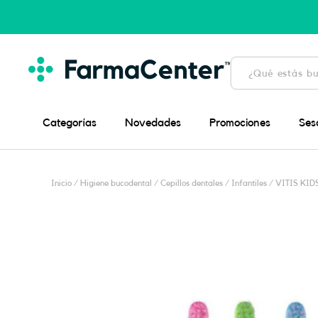
Ir
al
contenido
Búsqueda
de
productos
Categorías
Novedades
Promociones
Ses
Inicio
/
Higiene bucodental
/
Cepillos dentales
/
Infantiles
/ VITIS KID