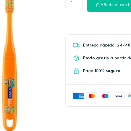
HEAT
Añadir al carri
PLUS
75
cantidad
Entrega
rápida
. 24/48
Envío gratis
a partir d
Pago 100%
seguro