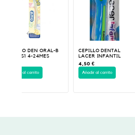
L-B
CEPILLO DENTAL
Cepillo Lacer J
LACER INFANTIL
unidad
4,50
€
3,95
€
Añadir al carrito
Añadir al carrito