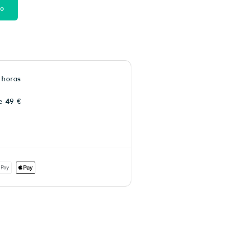
to
 horas
e 49 €