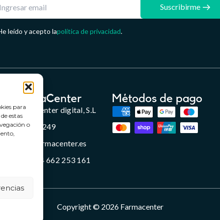
Suscribirme
He leído y acepto la
política de privacidad
.
FarmaCenter
Métodos de pago
okies para
Farmacenter digital, S.L
 de estas
avegación o
B24836249
iento,
info@farmacenter.es
Telf. +34 662 253 161
rencias
Copyright © 2026 Farmacenter