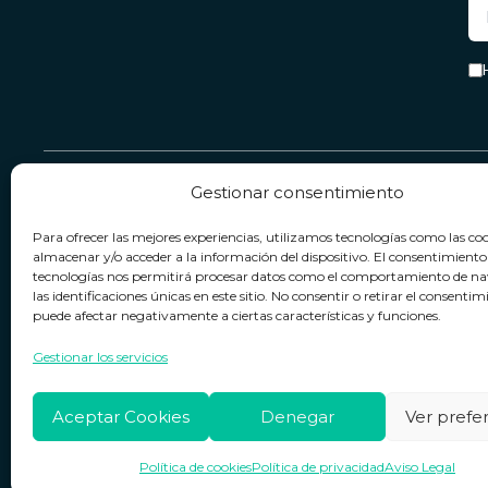
Gestionar consentimiento
Servicio & Contacto
Legal
Para ofrecer las mejores experiencias, utilizamos tecnologías como las co
Contacto
Términos y condiciones
almacenar y/o acceder a la información del dispositivo. El consentimiento
tecnologías nos permitirá procesar datos como el comportamiento de n
Política de devoluciones
Política de privacidad
las identificaciones únicas en este sitio. No consentir o retirar el consentim
puede afectar negativamente a ciertas características y funciones.
Política de cookies
Horario de atención
Lun. a Vie.:
09:00h - 18:00h
Aviso legal
Gestionar los servicios
Aceptar Cookies
Denegar
Ver prefe
Política de cookies
Política de privacidad
Aviso Legal