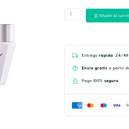
CINTA
DENTAL
LACER
Añadir al carri
EX-
SUAV
MEN
cantidad
Entrega
rápida
. 24/48
Envío gratis
a partir d
Pago 100%
seguro