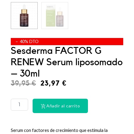
– 40% DTO
Sesderma FACTOR G
RENEW Serum liposomado
– 30ml
El
El
39,95
€
23,97
€
precio
precio
CINTA
DENTAL
original
actual
LACER
Añadir al carrito
era:
es:
EX-
SUAV
39,95 €.
23,97 €.
MEN
cantidad
Serum con factores de crecimiento que estimula la