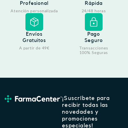
Profesional
Rápida
Atención personalizada
24/48 horas
Envíos
Pago
Gratuitos
Seguro
A partir de 49€
Transacciones
100% Seguras
¡Suscríbete para
recibir todas las
novedades y
promociones
especiales!