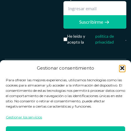
Suscribirme
He leído y
política de
.
acepto la
privacidad
Gestionar consentimiento
Servicio &
Legal
FarmaCenter
Métodos
Para ofrecer las mejores experiencias, utilizamos tecnologías como las
Términos y
Farmacenter
Contacto
de pago
cookies para almacenar y/o acceder a la información del dispositivo. El
condiciones
digital, S.L
Contacto
consentimiento de estas tecnologías nos permitirá procesar datos como
el comportamiento de navegación o las identificaciones únicas en este
Política de
B24836249
Política de
sitio. No consentir o retirar el consentimiento, puede afectar
privacidad
devoluciones
negativamente a ciertas características y funciones.
info@farmacenter.es
Política de
Horario de
Gestionar los servicios
Telf. +34 662
cookies
atención
253 161
Aviso legal
Lun. a Vie.: