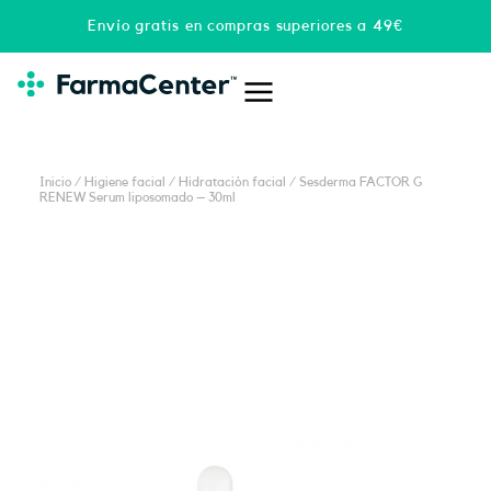
Ir
Envío gratis en compras superiores a 49€
al
contenido
Inicio
/
Higiene facial
/
Hidratación facial
/ Sesderma FACTOR G
RENEW Serum liposomado – 30ml