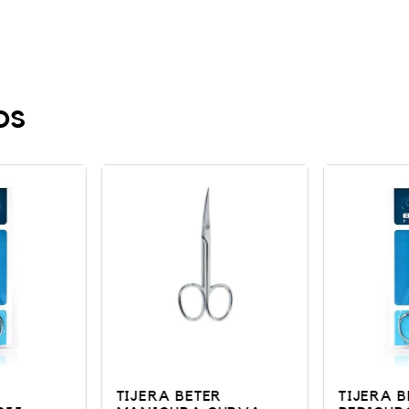
os
TIJERA BETER
TIJERA B