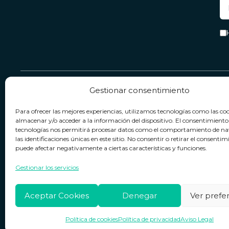
Gestionar consentimiento
Servicio & Contacto
Legal
Para ofrecer las mejores experiencias, utilizamos tecnologías como las co
Contacto
Términos y condiciones
almacenar y/o acceder a la información del dispositivo. El consentimiento
tecnologías nos permitirá procesar datos como el comportamiento de n
Política de devoluciones
Política de privacidad
las identificaciones únicas en este sitio. No consentir o retirar el consentim
puede afectar negativamente a ciertas características y funciones.
Política de cookies
Horario de atención
Lun. a Vie.:
09:00h - 18:00h
Aviso legal
Gestionar los servicios
Aceptar Cookies
Denegar
Ver prefe
Política de cookies
Política de privacidad
Aviso Legal