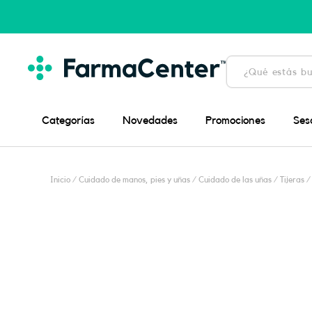
Ir
al
contenido
Búsqueda
de
productos
Categorías
Novedades
Promociones
Ses
Inicio
/
Cuidado de manos, pies y uñas
/
Cuidado de las uñas
/
Tijeras
/