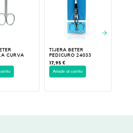
ETER
TIJERA BETER
RA CURVA
PEDICURO 24033
17,95
€
arrito
Añadir al carrito