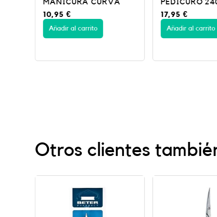
MANICURA CURVA
PEDICURO 24
10,95
€
17,95
€
Añadir al carrito
Añadir al carrito
Otros clientes tambié