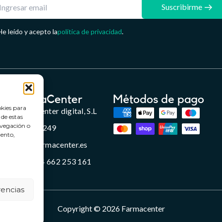
Suscribirme
He leído y acepto la
política de privacidad
.
FarmaCenter
Métodos de pago
okies para
Farmacenter digital, S.L
 de estas
avegación o
B24836249
iento,
info@farmacenter.es
Telf. +34 662 253 161
rencias
Copyright © 2026 Farmacenter