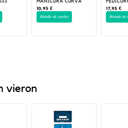
033
MANICURA CURVA
PEDICUR
10,95
€
17,95
€
Añadir al carrito
Añadir al c
n vieron