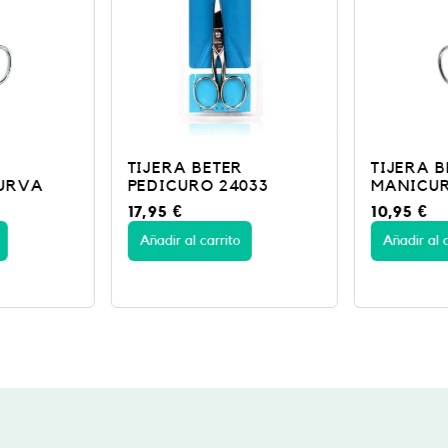
TIJERA BETER
TIJERA B
URVA
PEDICURO 24033
MANICU
17,95
€
10,95
€
Añadir al carrito
Añadir al c