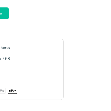
to
 horas
e 49 €