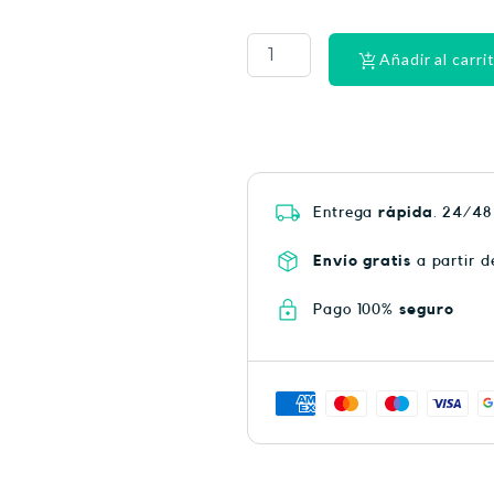
PHYSIORELAX
ULTRA
HEAT
Añadir al carri
PLUS
75
cantidad
Entrega
rápida
. 24/48
Envío gratis
a partir d
Pago 100%
seguro