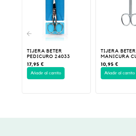
TIJERA BETER
TIJERA BETER
A
PEDICURO 24033
MANICURA C
17,95
€
10,95
€
Añadir al carrito
Añadir al carrito