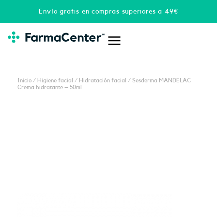
Ir
Envío gratis en compras superiores a 49€
al
contenido
Inicio
/
Higiene facial
/
Hidratación facial
/ Sesderma MANDELAC
Crema hidratante – 50ml