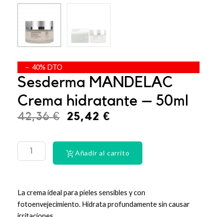
– 40% DTO
Sesderma MANDELAC
Crema hidratante – 50ml
El
El
42,36
€
25,42
€
precio
precio
PHYSIORELAX
ULTRA
original
actual
HEAT
Añadir al carrito
era:
es:
PLUS
75
42,36 €.
25,42 €.
cantidad
La crema ideal para pieles sensibles y con
fotoenvejecimiento. Hidrata profundamente sin causar
irritaciones.