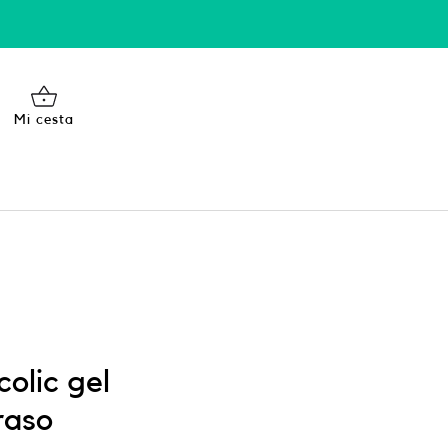
Mi cesta
olic gel
raso