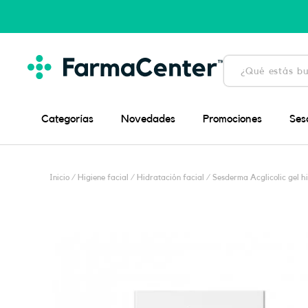
Ir
al
contenido
Búsqueda
de
productos
Categorías
Novedades
Promociones
Ses
Inicio
/
Higiene facial
/
Hidratación facial
/ Sesderma Acglicolic gel h