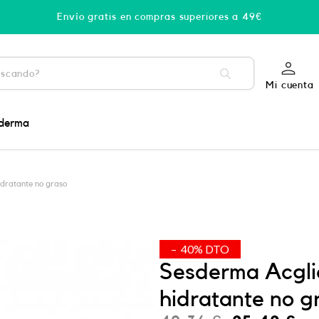
Envío gratis en compras superiores a 49€
Mi cuenta
derma
idratante no graso
– 40% DTO
Sesderma Acglic
hidratante no g