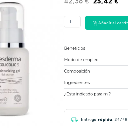
El
El
42,36
€
25,42
€
precio
pr
PHYSIORELAX
ULTRA
original
ac
HEAT
Añadir al carri
era:
es:
PLUS
75
42,36 €.
25
cantidad
Beneficios
Modo de empleo
Composición
Ingredientes
¿Esta indicado para mi?
Entrega
rápida
. 24/48