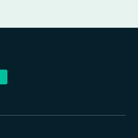
€
€
.
.