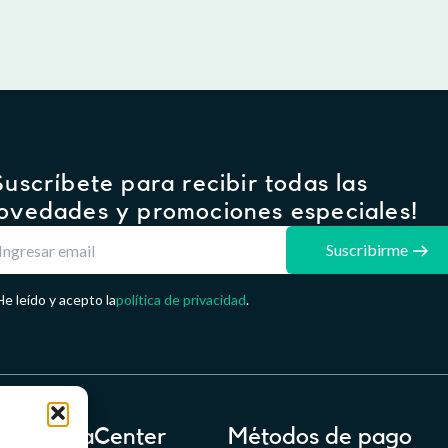
.
.
Suscríbete para recibir todas las
ovedades y promociones especiales!
Suscribirme
He leído y acepto la
política de privacidad
.
FarmaCenter
Métodos de pago