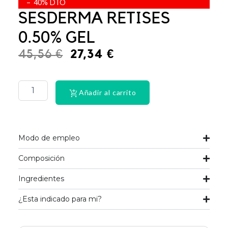
– 40% DTO
SESDERMA RETISES
0.50% GEL
El
El
45,56
€
27,34
€
precio
precio
PHYSIORELAX
ULTRA
original
actual
HEAT
Añadir al carrito
era:
es:
PLUS
75
45,56 €.
27,34 €.
cantidad
Modo de empleo
Composición
Ingredientes
¿Esta indicado para mi?