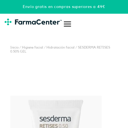
Ir
Envío gratis en compras superiores a 49€
al
contenido
Inicio
/
Higiene facial
/
Hidratación facial
/ SESDERMA RETISES
0.50% GEL