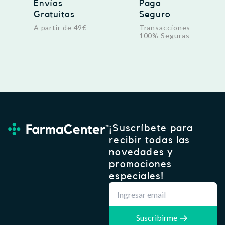
Envíos
Pago
Gratuitos
Seguro
A partir de 49€
Transacciones
100% Seguras
¡Suscríbete para
recibir todas las
novedades y
promociones
especiales!
Suscribirme