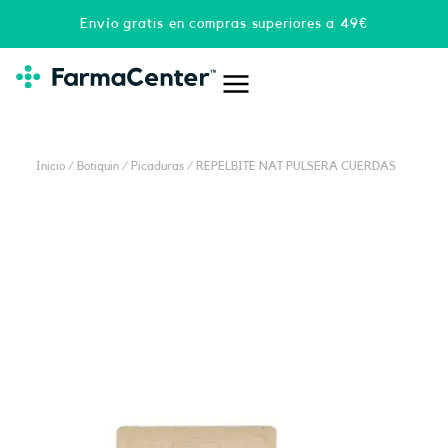
Ir
Envío gratis en compras superiores a 49€
al
contenido
Inicio
/
Botiquin
/
Picaduras
/ REPELBITE NAT PULSERA CUERDAS