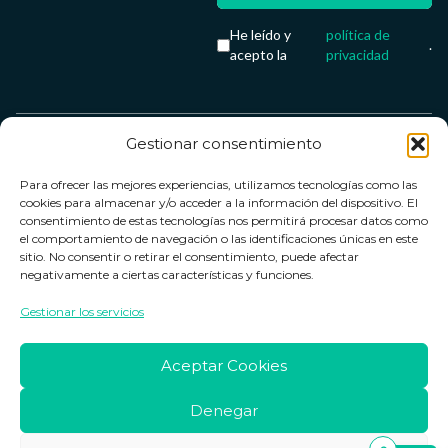
He leído y
política de
.
acepto la
privacidad
Gestionar consentimiento
Servicio &
Legal
FarmaCenter
Métodos
Para ofrecer las mejores experiencias, utilizamos tecnologías como las
Términos y
Farmacenter
Contacto
de pago
cookies para almacenar y/o acceder a la información del dispositivo. El
condiciones
digital, S.L
Contacto
consentimiento de estas tecnologías nos permitirá procesar datos como
el comportamiento de navegación o las identificaciones únicas en este
Política de
B24836249
Política de
sitio. No consentir o retirar el consentimiento, puede afectar
privacidad
devoluciones
negativamente a ciertas características y funciones.
info@farmacenter.es
Política de
Horario de
Gestionar los servicios
Telf. +34 662
cookies
atención
253 161
Aviso legal
Lun. a Vie.:
Aceptar Cookies
09:00h -
18:00h
Denegar