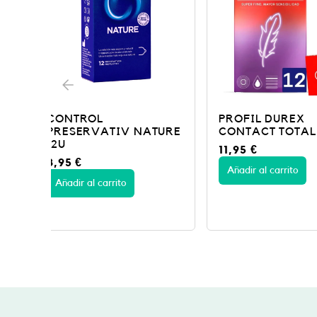
PROFIL DUREX
PROFIL DURE
TURE
CONTACT TOTAL 12U
EXTFINO SEN
11,95
€
14,95
€
Añadir al carrito
Añadir al carrito