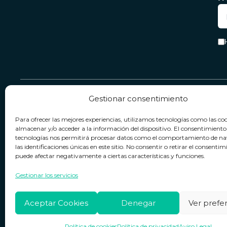
Gestionar consentimiento
Servicio & Contacto
Legal
Para ofrecer las mejores experiencias, utilizamos tecnologías como las co
Contacto
Términos y condiciones
almacenar y/o acceder a la información del dispositivo. El consentimiento
tecnologías nos permitirá procesar datos como el comportamiento de n
Política de devoluciones
Política de privacidad
las identificaciones únicas en este sitio. No consentir o retirar el consentim
puede afectar negativamente a ciertas características y funciones.
Política de cookies
Horario de atención
Lun. a Vie.:
09:00h - 18:00h
Aviso legal
Gestionar los servicios
Aceptar Cookies
Denegar
Ver prefe
Política de cookies
Política de privacidad
Aviso Legal