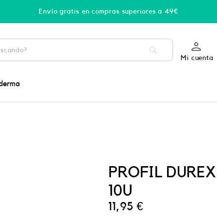
Envío gratis en compras superiores a 49€
Mi cuenta
derma
PROFIL DUREX
10U
11,95
€