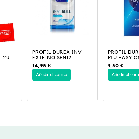
X INV
PROFIL DUREX NAT
PROFIL 
12
PLU EASY ON12
PROLON 
9,50
€
14,90
€
Añadir al carrito
Añadir al c