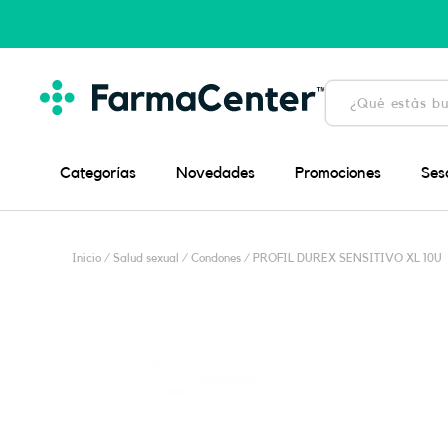
Ir
al
contenido
Búsqueda
de
productos
Categorías
Novedades
Promociones
Ses
Inicio
/
Salud sexual
/
Condones
/ PROFIL DUREX SENSITIVO XL 10U