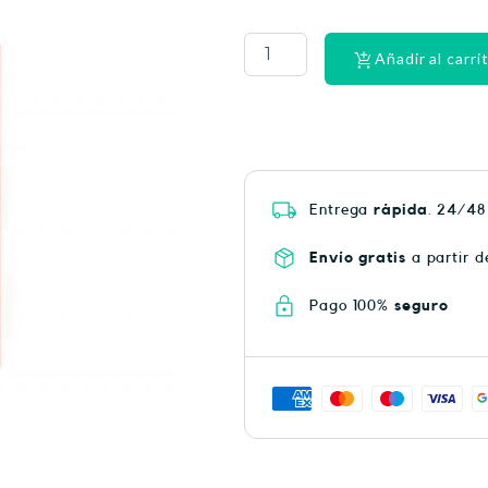
PHYSIORELAX
ULTRA
HEAT
Añadir al carri
PLUS
75
cantidad
Entrega
rápida
. 24/48
Envío gratis
a partir d
Pago 100%
seguro