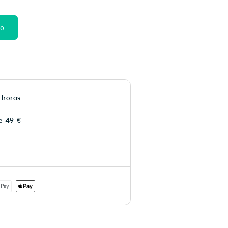
to
 horas
e 49 €