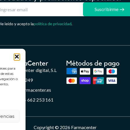
Suscribirme
He leído y acepto la
política de privacidad
.
FarmaCenter
Métodos de pago
okies para
Farmacenter digital, S.L
 de estas
avegación o
B24836249
iento,
info@farmacenter.es
Telf. +34 662 253 161
rencias
Copyright © 2026 Farmacenter