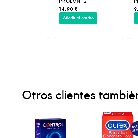
PROLON 12
PLU EASY ON1
14,90
€
9,50
€
Añadir al carrito
Añadir al carrito
Otros clientes tambié