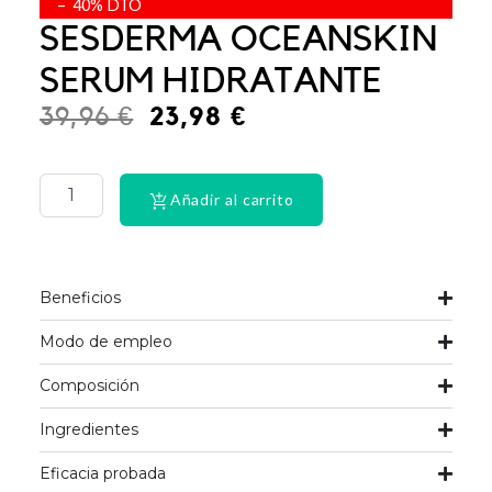
– 40% DTO
SESDERMA OCEANSKIN
SERUM HIDRATANTE
El
El
39,96
€
23,98
€
precio
precio
PHYSIORELAX
ULTRA
original
actual
HEAT
Añadir al carrito
era:
es:
PLUS
75
39,96 €.
23,98 €.
cantidad
Beneficios
Modo de empleo
Composición
Ingredientes
Eficacia probada