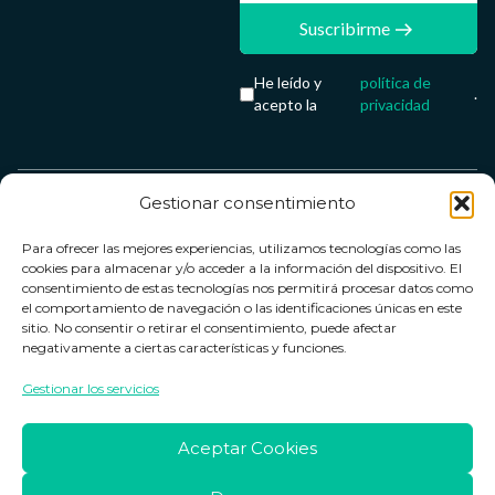
Suscribirme
He leído y
política de
.
acepto la
privacidad
Gestionar consentimiento
Servicio &
Legal
FarmaCenter
Métodos
Para ofrecer las mejores experiencias, utilizamos tecnologías como las
Términos y
Farmacenter
Contacto
de pago
cookies para almacenar y/o acceder a la información del dispositivo. El
condiciones
digital, S.L
Contacto
consentimiento de estas tecnologías nos permitirá procesar datos como
el comportamiento de navegación o las identificaciones únicas en este
Política de
B24836249
Política de
sitio. No consentir o retirar el consentimiento, puede afectar
privacidad
devoluciones
negativamente a ciertas características y funciones.
info@farmacenter.es
Política de
Horario de
Gestionar los servicios
Telf. +34 662
cookies
atención
253 161
Aviso legal
Lun. a Vie.:
Aceptar Cookies
09:00h -
18:00h