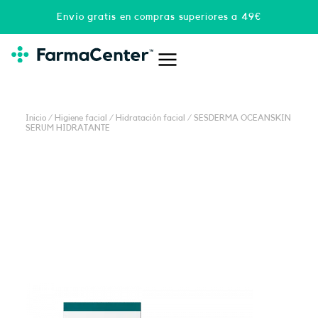
Ir
Envío gratis en compras superiores a 49€
al
contenido
Inicio
/
Higiene facial
/
Hidratación facial
/ SESDERMA OCEANSKIN
SERUM HIDRATANTE