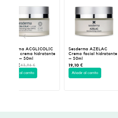
9
€
5
.
€
.
OLIC
Sesderma AZELAC
Sesderma AZ
tante
Crema facial hidratante
Fluido luminos
– 50ml
26,00
€
19,10
€
Añadir al carrito
Añadir al carrito