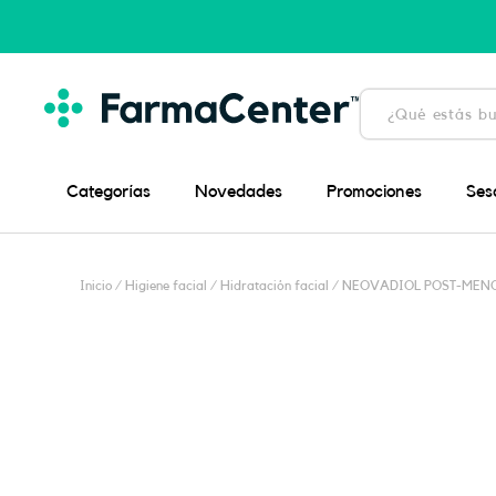
Ir
al
contenido
Búsqueda
de
productos
Categorías
Novedades
Promociones
Ses
Inicio
/
Higiene facial
/
Hidratación facial
/ NEOVADIOL POST-MENO