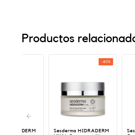
Productos relacionad
-40%
ERM
Sesderma HIDRADERM
Sesderma FI