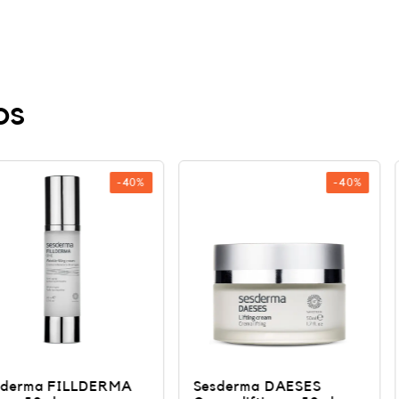
os
-40%
-40%
LLDERMA
Sesderma DAESES
Sesderma