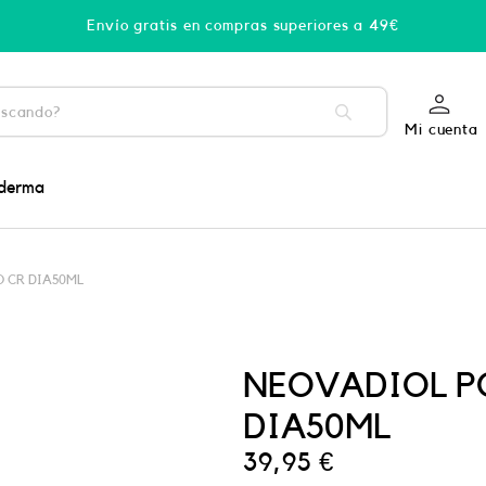
Envío gratis en compras superiores a 49€
Mi cuenta
derma
 CR DIA50ML
NEOVADIOL P
DIA50ML
39,95
€