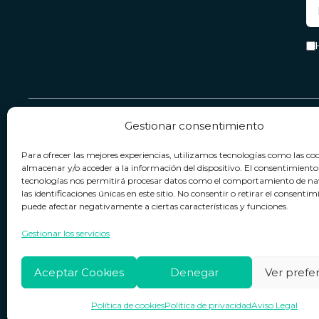
Gestionar consentimiento
Servicio & Contacto
Legal
Para ofrecer las mejores experiencias, utilizamos tecnologías como las co
Contacto
Términos y condiciones
almacenar y/o acceder a la información del dispositivo. El consentimiento
tecnologías nos permitirá procesar datos como el comportamiento de n
Política de devoluciones
Política de privacidad
las identificaciones únicas en este sitio. No consentir o retirar el consentim
puede afectar negativamente a ciertas características y funciones.
Política de cookies
Horario de atención
Lun. a Vie.:
09:00h - 18:00h
Aviso legal
Gestionar los servicios
Aceptar Cookies
Denegar
Ver prefe
Política de cookies
Política de privacidad
Aviso Legal