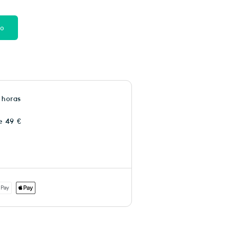
to
 horas
e 49 €