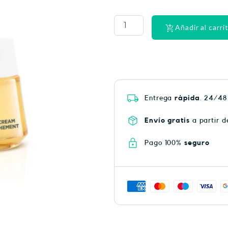
CINTA
DENTAL
LACER
Añadir al carri
EX-
SUAV
MEN
cantidad
Entrega
rápida
. 24/48
Envío gratis
a partir d
Pago 100%
seguro