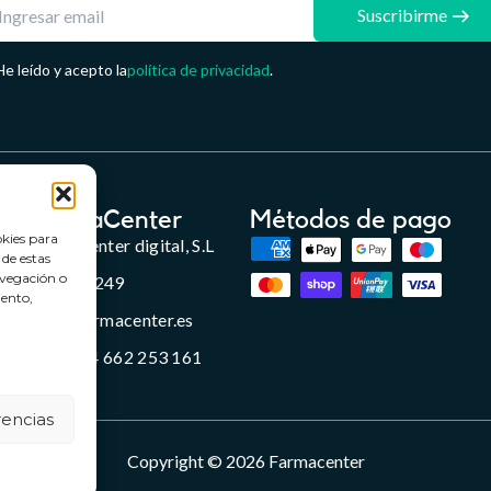
Suscribirme
He leído y acepto la
política de privacidad
.
FarmaCenter
Métodos de pago
okies para
Farmacenter digital, S.L
 de estas
avegación o
B24836249
iento,
info@farmacenter.es
Telf. +34 662 253 161
rencias
Copyright © 2026 Farmacenter