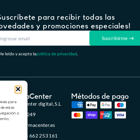
Suscríbete para recibir todas las
ovedades y promociones especiales!
Suscribirme
He leído y acepto la
política de privacidad
.
FarmaCenter
Métodos de pago
okies para
Farmacenter digital, S.L
 de estas
avegación o
B24836249
iento,
info@farmacenter.es
Telf. +34 662 253 161