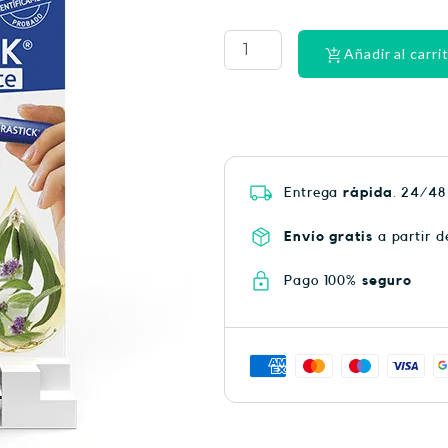
La
Roche
Posay
Añadir al carri
Anthelios
50
spray
200ML
cantidad
Entrega
rápida
. 24/48
Envío gratis
a partir d
Pago 100%
seguro