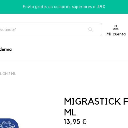
Envío gratis en compras superiores a 49€
Mi cuenta
derma
L ON 3 ML
MIGRASTICK F
ML
13,95
€