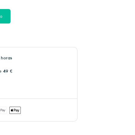
to
 horas
e 49 €