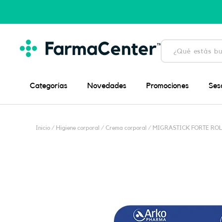
Ir
al
contenido
Búsqueda
de
productos
Categorías
Novedades
Promociones
Ses
Inicio
/
Higiene corporal
/
Crema corporal
/ MIGRASTICK FORTE ROL