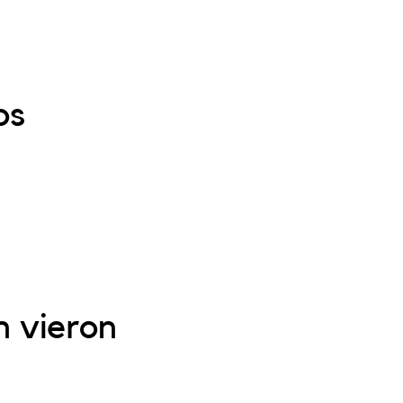
os
n vieron