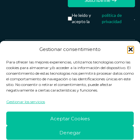
He leído y
política de
.
acepto la
privacidad
Gestionar consentimiento
Servicio &
Legal
FarmaCenter
Métodos
Para ofrecer las mejores experiencias, utilizamos tecnologías como las
Términos y
Farmacenter
Contacto
de pago
cookies para almacenar y/o acceder a la información del dispositivo. El
condiciones
digital, S.L
Contacto
consentimiento de estas tecnologías nos permitirá procesar datos como
el comportamiento de navegación o las identificaciones únicas en este
Política de
B24836249
Política de
sitio. No consentir o retirar el consentimiento, puede afectar
privacidad
devoluciones
negativamente a ciertas características y funciones.
info@farmacenter.es
Política de
Horario de
Gestionar los servicios
Telf. +34 662
cookies
atención
253 161
Aviso legal
Lun. a Vie.:
Aceptar Cookies
09:00h -
18:00h
Denegar