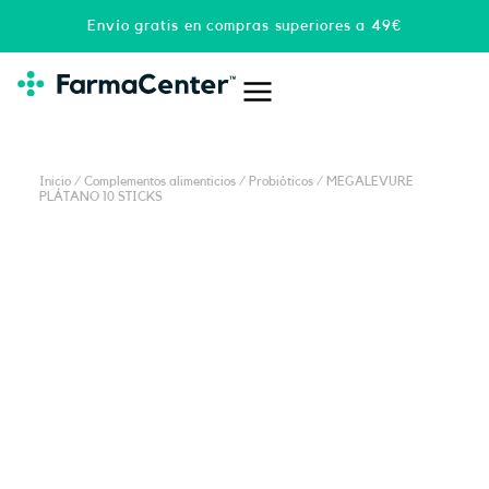
Ir
Envío gratis en compras superiores a 49€
al
contenido
Inicio
/
Complementos alimenticios
/
Probióticos
/ MEGALEVURE
PLÁTANO 10 STICKS