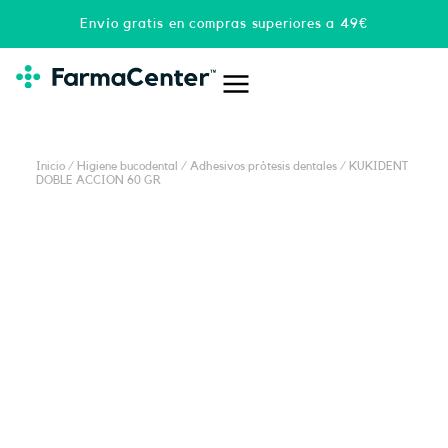
Ir
Envío gratis en compras superiores a 49€
al
contenido
Inicio
/
Higiene bucodental
/
Adhesivos prótesis dentales
/ KUKIDENT
DOBLE ACCION 60 GR