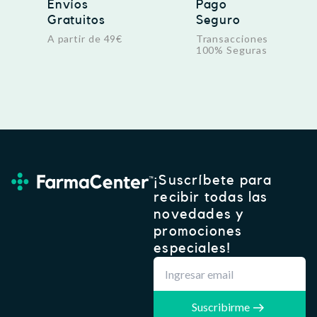
Envíos
Pago
Gratuitos
Seguro
A partir de 49€
Transacciones
100% Seguras
¡Suscríbete para
recibir todas las
novedades y
promociones
especiales!
Suscribirme