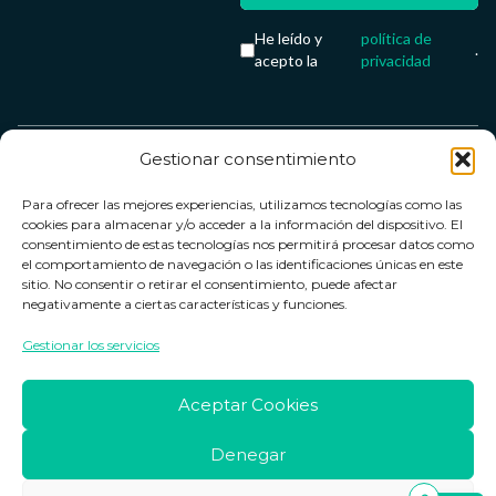
He leído y
política de
.
acepto la
privacidad
Gestionar consentimiento
Servicio &
Legal
FarmaCenter
Métodos
Para ofrecer las mejores experiencias, utilizamos tecnologías como las
Términos y
Farmacenter
Contacto
de pago
cookies para almacenar y/o acceder a la información del dispositivo. El
condiciones
digital, S.L
Contacto
consentimiento de estas tecnologías nos permitirá procesar datos como
el comportamiento de navegación o las identificaciones únicas en este
Política de
B24836249
Política de
sitio. No consentir o retirar el consentimiento, puede afectar
privacidad
devoluciones
negativamente a ciertas características y funciones.
info@farmacenter.es
Política de
Horario de
Gestionar los servicios
Telf. +34 662
cookies
atención
253 161
Aviso legal
Lun. a Vie.:
Aceptar Cookies
09:00h -
18:00h
Denegar