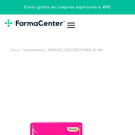
Ir
Envío gratis en compras superiores a 49€
al
contenido
Inicio
/
Incontinencia
/ INDASEC DISCREET MINI 20 UN