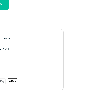
to
 horas
e 49 €