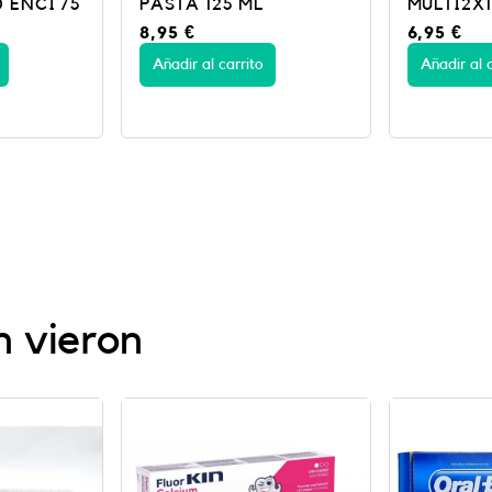
MULTI2X100ML
FRESA 75
6,95
€
8,50
€
Añadir al carrito
Añadir al c
n vieron