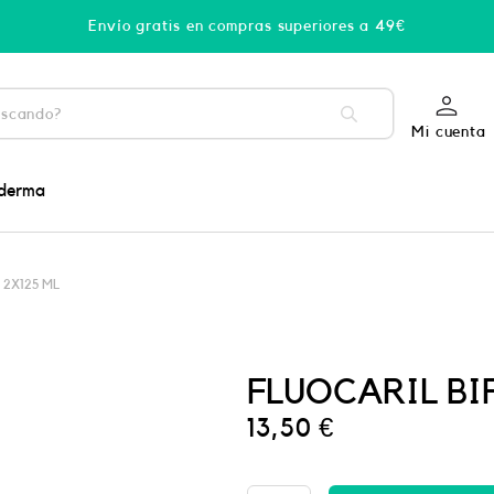
Envío gratis en compras superiores a 49€
Mi cuenta
derma
 2X125 ML
FLUOCARIL BI
13,50
€
PHYSIORELAX
ULTRA