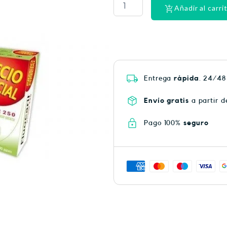
HEAT
Añadir al carri
PLUS
75
cantidad
Entrega
rápida
. 24/48
Envío gratis
a partir d
Pago 100%
seguro