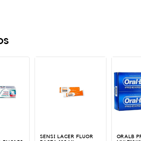
os
 FLUOR
ORALB PROEX PASTA
FLUOR K