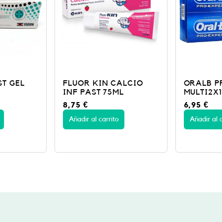
ALCIO
ORALB PROEX PASTA
SENSILA
L
MULTI2X100ML
DENTAL 1
6,95
€
8,95
€
Añadir al carrito
Añadir al c