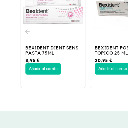
SENS
BEXIDENT POST GEL
FLUOR KIN C
TOPICO 25 ML
INF PAST 75M
20,95
€
8,75
€
Añadir al carrito
Añadir al carrito