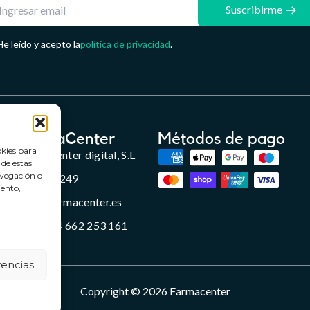
Suscribirme
He leído y acepto la
política de privacidad
.
FarmaCenter
Métodos de pago
okies para
Farmacenter digital, S.L
 de estas
avegación o
B24836249
iento,
info@farmacenter.es
Telf. +34 662 253 161
rencias
Copyright © 2026 Farmacenter