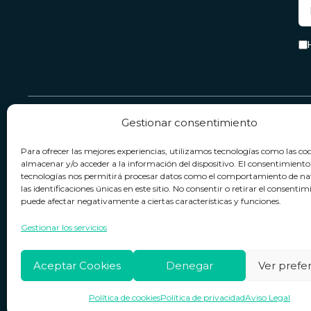
Gestionar consentimiento
Servicio & Contacto
Legal
Para ofrecer las mejores experiencias, utilizamos tecnologías como las co
Contacto
Términos y condiciones
almacenar y/o acceder a la información del dispositivo. El consentimiento
tecnologías nos permitirá procesar datos como el comportamiento de n
Política de devoluciones
Política de privacidad
las identificaciones únicas en este sitio. No consentir o retirar el consentim
puede afectar negativamente a ciertas características y funciones.
Política de cookies
Horario de atención
Lun. a Vie.:
09:00h - 18:00h
Aviso legal
Gestionar los servicios
Aceptar Cookies
Denegar
Ver prefe
Política de cookies
Política de privacidad
Aviso Legal