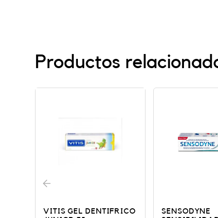
Productos relacionad
RICO
SENSODYNE
SENSI LACER