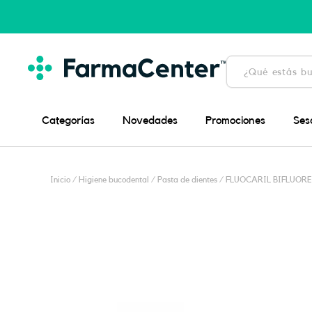
Ir
al
contenido
Búsqueda
de
productos
Categorías
Novedades
Promociones
Ses
Inicio
/
Higiene bucodental
/
Pasta de dientes
/ FLUOCARIL BIFLUORE