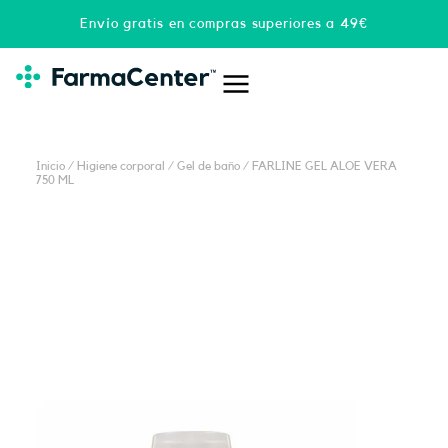
Ir
Envío gratis en compras superiores a 49€
al
contenido
Inicio
/
Higiene corporal
/
Gel de baño
/ FARLINE GEL ALOE VERA
750 ML