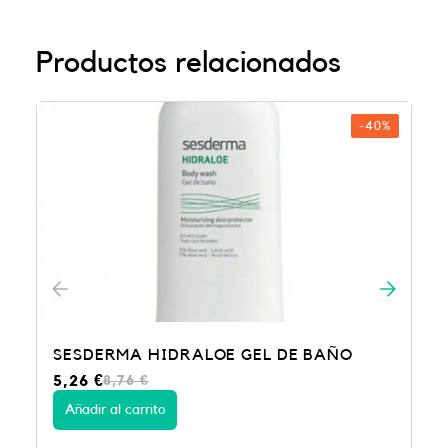
Productos relacionados
-40%
SESDERMA HIDRALOE GEL DE BAÑO
E
E
5,26
€
8,76
€
l
l
p
p
Añadir al carrito
r
r
e
e