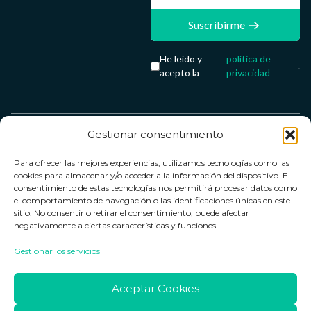
Suscribirme
He leído y
política de
.
acepto la
privacidad
Gestionar consentimiento
Servicio &
Legal
FarmaCenter
Métodos
Para ofrecer las mejores experiencias, utilizamos tecnologías como las
Términos y
Farmacenter
Contacto
de pago
cookies para almacenar y/o acceder a la información del dispositivo. El
condiciones
digital, S.L
Contacto
consentimiento de estas tecnologías nos permitirá procesar datos como
el comportamiento de navegación o las identificaciones únicas en este
Política de
B24836249
Política de
sitio. No consentir o retirar el consentimiento, puede afectar
privacidad
devoluciones
negativamente a ciertas características y funciones.
info@farmacenter.es
Política de
Horario de
Gestionar los servicios
Telf. +34 662
cookies
atención
253 161
Aviso legal
Lun. a Vie.:
Aceptar Cookies
09:00h -
18:00h