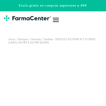
Ir
Envío gratis en compras superiores a 49€
al
contenido
Inicio
/
Botiquin
/
Heridas
/
Dediles
/ DEDILES ACOFAR N 7 12 UNID
(LARG) 56 MM X 22 MM (DIAM)