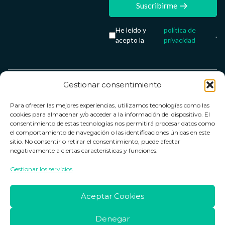
Suscribirme
He leído y
política de
.
acepto la
privacidad
Gestionar consentimiento
Servicio &
Legal
FarmaCenter
Métodos
Para ofrecer las mejores experiencias, utilizamos tecnologías como las
Términos y
Farmacenter
Contacto
de pago
cookies para almacenar y/o acceder a la información del dispositivo. El
condiciones
digital, S.L
Contacto
consentimiento de estas tecnologías nos permitirá procesar datos como
el comportamiento de navegación o las identificaciones únicas en este
Política de
B24836249
Política de
sitio. No consentir o retirar el consentimiento, puede afectar
privacidad
devoluciones
negativamente a ciertas características y funciones.
info@farmacenter.es
Política de
Horario de
Gestionar los servicios
Telf. +34 662
cookies
atención
253 161
Aviso legal
Lun. a Vie.:
Aceptar Cookies
09:00h -
18:00h
Denegar