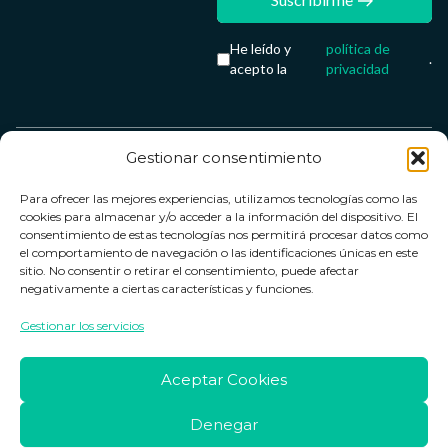
He leído y
política de
.
acepto la
privacidad
Gestionar consentimiento
Servicio &
Legal
FarmaCenter
Métodos
Para ofrecer las mejores experiencias, utilizamos tecnologías como las
Términos y
Farmacenter
Contacto
de pago
cookies para almacenar y/o acceder a la información del dispositivo. El
condiciones
digital, S.L
Contacto
consentimiento de estas tecnologías nos permitirá procesar datos como
el comportamiento de navegación o las identificaciones únicas en este
Política de
B24836249
Política de
sitio. No consentir o retirar el consentimiento, puede afectar
privacidad
devoluciones
negativamente a ciertas características y funciones.
info@farmacenter.es
Política de
Horario de
Gestionar los servicios
Telf. +34 662
cookies
atención
253 161
Aviso legal
Lun. a Vie.:
Aceptar Cookies
09:00h -
18:00h
Denegar