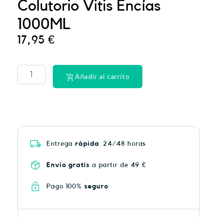
Colutorio Vitis Encías
1000ML
17,95
€
PHYSIORELAX
ULTRA
HEAT
Añadir al carrito
PLUS
75
cantidad
Entrega
rápida
. 24/48 horas
Envío gratis
a partir de 49 €
Pago 100%
seguro