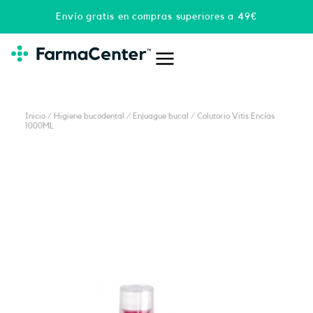
Ir
Envío gratis en compras superiores a 49€
al
contenido
Inicio
/
Higiene bucodental
/
Enjuague bucal
/ Colutorio Vitis Encías
1000ML