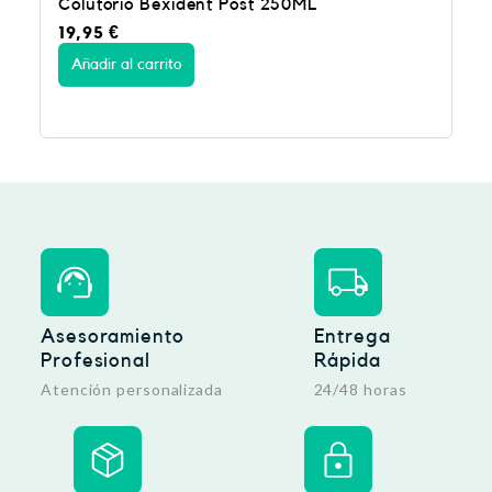
torio Bexident Post 250ML
Colutorio 
95
€
11,95
€
dir al carrito
Añadir al car
Asesoramiento
Entrega
Profesional
Rápida
Atención personalizada
24/48 horas