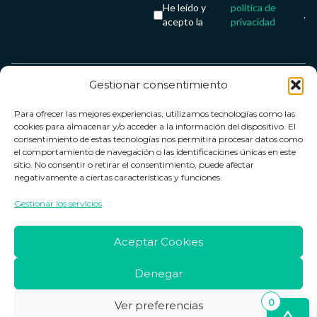
He leído y
política de
.
acepto la
privacidad
Gestionar consentimiento
Servicio &
Legal
FarmaCenter
Métodos
Para ofrecer las mejores experiencias, utilizamos tecnologías como las
Términos y
Farmacenter
Contacto
de pago
cookies para almacenar y/o acceder a la información del dispositivo. El
condiciones
digital, S.L
Contacto
consentimiento de estas tecnologías nos permitirá procesar datos como
el comportamiento de navegación o las identificaciones únicas en este
Política de
B24836249
Política de
sitio. No consentir o retirar el consentimiento, puede afectar
privacidad
devoluciones
negativamente a ciertas características y funciones.
info@farmacenter.es
Política de
Horario de
Gestionar los servicios
Telf. +34 662
cookies
atención
253 161
Aviso legal
Lun. a Vie.:
Aceptar Cookies
09:00h -
18:00h
Denegar
0
Ver preferencias