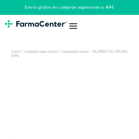
Ir
Envío gratis en compras superiores a 49€
al
contenido
Inicio
/
Cuidado respiratorio
/
Congestion nasal
/ ALUNEB GEL NASAL
10ML