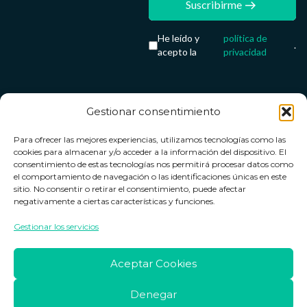
Suscribirme
He leído y
política de
.
acepto la
privacidad
Gestionar consentimiento
Servicio &
Legal
FarmaCenter
Métodos
Para ofrecer las mejores experiencias, utilizamos tecnologías como las
Términos y
Farmacenter
Contacto
de pago
cookies para almacenar y/o acceder a la información del dispositivo. El
condiciones
digital, S.L
Contacto
consentimiento de estas tecnologías nos permitirá procesar datos como
el comportamiento de navegación o las identificaciones únicas en este
Política de
B24836249
Política de
sitio. No consentir o retirar el consentimiento, puede afectar
privacidad
devoluciones
negativamente a ciertas características y funciones.
info@farmacenter.es
Política de
Horario de
Gestionar los servicios
Telf. +34 662
cookies
atención
253 161
Aviso legal
Lun. a Vie.:
Aceptar Cookies
09:00h -
18:00h
Denegar