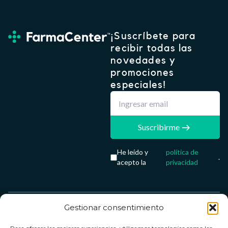
¡Suscríbete para
recibir todas las
novedades y
promociones
especiales!
Suscribirme
He leído y
política de
.
acepto la
privacidad
Gestionar consentimiento
Servicio &
Legal
FarmaCenter
Métodos