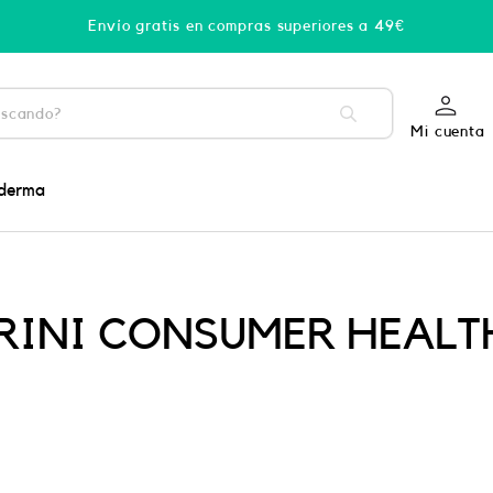
Envío gratis en compras superiores a 49€
Mi cuenta
derma
RINI CONSUMER HEALT