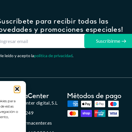
Suscríbete para recibir todas las
ovedades y promociones especiales!
Suscribirme
He leído y acepto la
política de privacidad
.
FarmaCenter
Métodos de pago
okies para
Farmacenter digital, S.L
 de estas
avegación o
B24836249
iento,
info@farmacenter.es