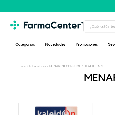
Ir
al
contenido
Búsqueda
de
productos
Categorías
Novedades
Promociones
Ses
Inicio
/ Laboratorios / MENARINI CONSUMER HEALTHCARE
MENA