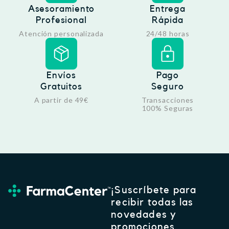
Asesoramiento
Entrega
Profesional
Rápida
Atención personalizada
24/48 horas
Envíos
Pago
Gratuitos
Seguro
A partir de 49€
Transacciones
100% Seguras
¡Suscríbete para
recibir todas las
novedades y
promociones