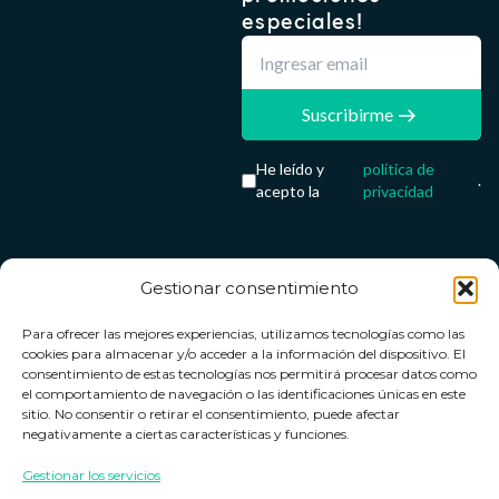
especiales!
Suscribirme
He leído y
política de
.
acepto la
privacidad
Gestionar consentimiento
Servicio &
Legal
FarmaCenter
Métodos
Para ofrecer las mejores experiencias, utilizamos tecnologías como las
Términos y
Farmacenter
Contacto
de pago
cookies para almacenar y/o acceder a la información del dispositivo. El
condiciones
digital, S.L
Contacto
consentimiento de estas tecnologías nos permitirá procesar datos como
el comportamiento de navegación o las identificaciones únicas en este
Política de
B24836249
Política de
sitio. No consentir o retirar el consentimiento, puede afectar
privacidad
devoluciones
negativamente a ciertas características y funciones.
info@farmacenter.es
Política de
Horario de
Gestionar los servicios
Telf. +34 662
cookies