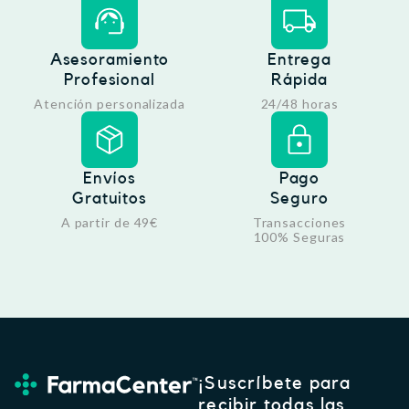
Asesoramiento
Entrega
Profesional
Rápida
Atención personalizada
24/48 horas
Envíos
Pago
Gratuitos
Seguro
A partir de 49€
Transacciones
100% Seguras
¡Suscríbete para
recibir todas las