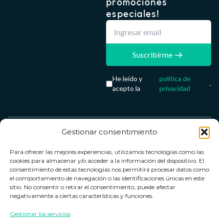
promociones
especiales!
Suscribirme
He leído y
política de
.
acepto la
privacidad
Gestionar consentimiento
Servicio &
Legal
FarmaCenter
Métodos
Para ofrecer las mejores experiencias, utilizamos tecnologías como las
Términos y
Farmacenter
Contacto
de pago
cookies para almacenar y/o acceder a la información del dispositivo. El
condiciones
digital, S.L
Contacto
consentimiento de estas tecnologías nos permitirá procesar datos como
el comportamiento de navegación o las identificaciones únicas en este
Política de
B24836249
Política de
sitio. No consentir o retirar el consentimiento, puede afectar
privacidad
devoluciones
negativamente a ciertas características y funciones.
info@farmacenter.es
Política de
Horario de
Gestionar los servicios
Telf. +34 662
cookies