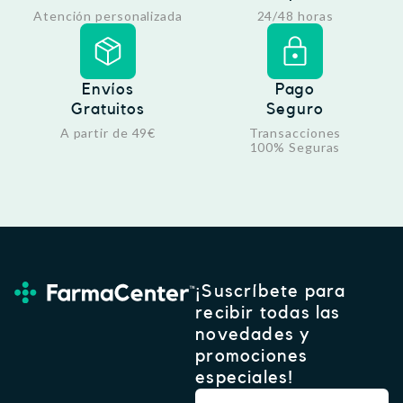
Atención personalizada
24/48 horas
Envíos
Pago
Gratuitos
Seguro
A partir de 49€
Transacciones
100% Seguras
¡Suscríbete para
recibir todas las
novedades y
promociones
especiales!