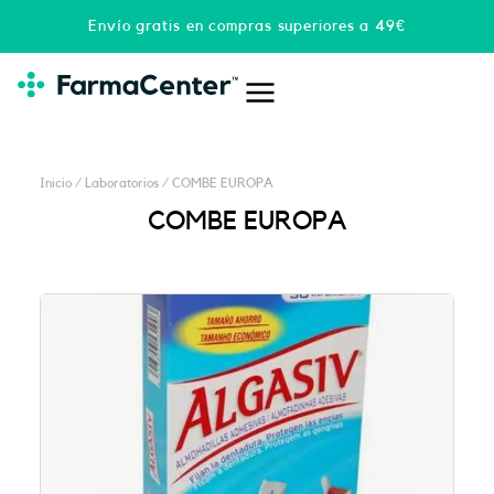
Ir
Envío gratis en compras superiores a 49€
al
contenido
Inicio
/ Laboratorios / COMBE EUROPA
COMBE EUROPA