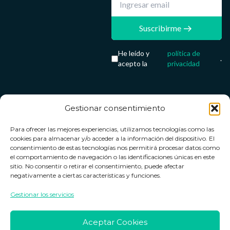
Suscribirme
He leído y
política de
.
acepto la
privacidad
Gestionar consentimiento
Servicio &
Legal
FarmaCenter
Métodos
Para ofrecer las mejores experiencias, utilizamos tecnologías como las
Términos y
Farmacenter
Contacto
de pago
cookies para almacenar y/o acceder a la información del dispositivo. El
condiciones
digital, S.L
Contacto
consentimiento de estas tecnologías nos permitirá procesar datos como
el comportamiento de navegación o las identificaciones únicas en este
Política de
B24836249
Política de
sitio. No consentir o retirar el consentimiento, puede afectar
privacidad
devoluciones
negativamente a ciertas características y funciones.
info@farmacenter.es
Política de
Horario de
Gestionar los servicios
Telf. +34 662
cookies
atención
253 161
Aviso legal
Lun. a Vie.:
Aceptar Cookies
09:00h -