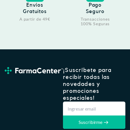
Envíos
Pago
Gratuitos
Seguro
A partir de 49€
Transacciones
100% Seguras
¡Suscríbete para
recibir todas las
novedades y
promociones
especiales!
Suscribirme