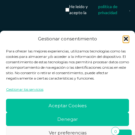
He leído y
política de
.
acepto la
privacidad
Gestionar consentimiento
Servicio &
Legal
FarmaCenter
Métodos
Para ofrecer las mejores experiencias, utilizamos tecnologías como las
Términos y
Farmacenter
Contacto
de pago
cookies para almacenar y/o acceder a la información del dispositivo. El
condiciones
digital, S.L
Contacto
consentimiento de estas tecnologías nos permitirá procesar datos como
el comportamiento de navegación o las identificaciones únicas en este
Política de
B24836249
Política de
sitio. No consentir o retirar el consentimiento, puede afectar
privacidad
devoluciones
negativamente a ciertas características y funciones.
info@farmacenter.es
Política de
Horario de
Gestionar los servicios
Telf. +34 662
cookies
atención
253 161
Aviso legal
Lun. a Vie.:
Aceptar Cookies
09:00h -
18:00h
Denegar
0
Ver preferencias