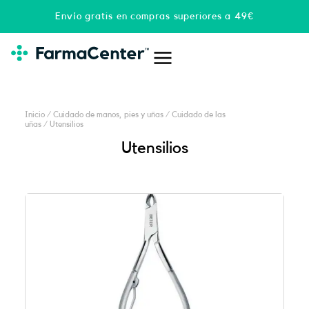
Ir
Envío gratis en compras superiores a 49€
al
contenido
Inicio
/
Cuidado de manos, pies y uñas
/
Cuidado de las
uñas
/ Utensilios
Utensilios