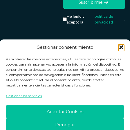
Suscribirme
He leído y
política de
.
acepto la
privacidad
Gestionar consentimiento
Servicio &
Legal
FarmaCenter
Métodos
Para ofrecer las mejores experiencias, utilizamos tecnologías como las
Términos y
Farmacenter
Contacto
de pago
cookies para almacenar y/o acceder a la información del dispositivo. El
condiciones
digital, S.L
Contacto
consentimiento de estas tecnologías nos permitirá procesar datos como
el comportamiento de navegación o las identificaciones únicas en este
Política de
B24836249
Política de
sitio. No consentir o retirar el consentimiento, puede afectar
privacidad
devoluciones
negativamente a ciertas características y funciones.
info@farmacenter.es
Política de
Horario de
Gestionar los servicios
Telf. +34 662
cookies
atención
253 161
Aviso legal
Lun. a Vie.:
Aceptar Cookies
09:00h -
18:00h
Denegar