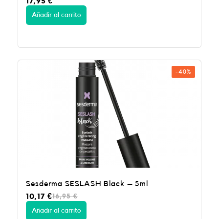
17,95
€
Añadir al carrito
-40%
Sesderma SESLASH Black – 5ml
E
E
10,17
€
16,95
€
l
l
p
p
Añadir al carrito
r
r