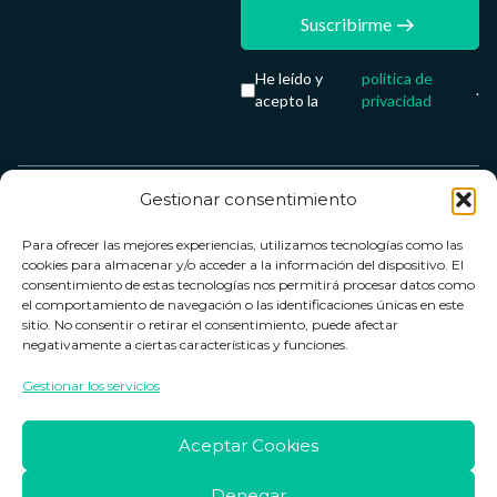
Suscribirme
He leído y
política de
.
acepto la
privacidad
Gestionar consentimiento
Servicio &
Legal
FarmaCenter
Métodos
Para ofrecer las mejores experiencias, utilizamos tecnologías como las
Términos y
Farmacenter
Contacto
de pago
cookies para almacenar y/o acceder a la información del dispositivo. El
condiciones
digital, S.L
Contacto
consentimiento de estas tecnologías nos permitirá procesar datos como
el comportamiento de navegación o las identificaciones únicas en este
Política de
B24836249
Política de
sitio. No consentir o retirar el consentimiento, puede afectar
privacidad
devoluciones
negativamente a ciertas características y funciones.
info@farmacenter.es
Política de
Horario de
Gestionar los servicios
Telf. +34 662
cookies
atención
253 161
Aviso legal
Lun. a Vie.:
Aceptar Cookies
09:00h -
18:00h
Denegar