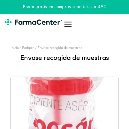
Ir
Envío gratis en compras superiores a 49€
al
contenido
Inicio
/
Botiquin
/ Envase recogida de muestras
Envase recogida de muestras