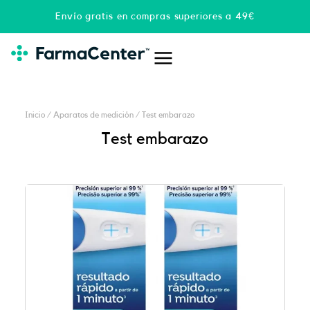
Ir
Envío gratis en compras superiores a 49€
al
contenido
Inicio
/
Aparatos de medición
/ Test embarazo
Test embarazo