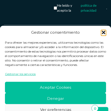
He leído y
política de
.
acepto la
privacidad
Gestionar consentimiento
Servicio &
Legal
FarmaCenter
Métodos
Para ofrecer las mejores experiencias, utilizamos tecnologías como las
Términos y
Farmacenter
Contacto
de pago
cookies para almacenar y/o acceder a la información del dispositivo. El
condiciones
digital, S.L
Contacto
consentimiento de estas tecnologías nos permitirá procesar datos como
el comportamiento de navegación o las identificaciones únicas en este
Política de
B24836249
Política de
sitio. No consentir o retirar el consentimiento, puede afectar
privacidad
devoluciones
negativamente a ciertas características y funciones.
info@farmacenter.es
Política de
Horario de
Gestionar los servicios
Telf. +34 662
cookies
atención
253 161
Aviso legal
Lun. a Vie.:
Aceptar Cookies
09:00h -
18:00h
Denegar
0
Ver preferencias