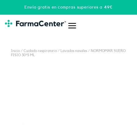
Ir
Envío gratis en compras superiores a 49€
al
contenido
Inicio
/
Cuidado respiratorio
/
Lavados nasales
/ NORMOMAR SUERO
FISIO 30*5 ML