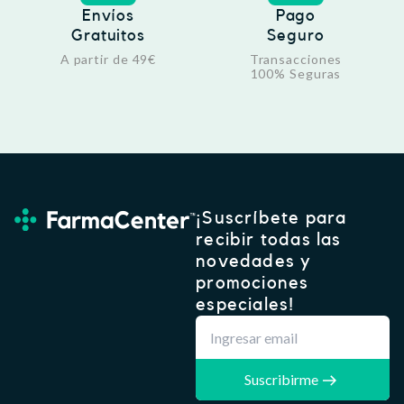
Envíos
Pago
Gratuitos
Seguro
A partir de 49€
Transacciones
100% Seguras
¡Suscríbete para
recibir todas las
novedades y
promociones
especiales!
Suscribirme