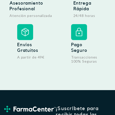
Asesoramiento
Entrega
Profesional
Rápida
Atención personalizada
24/48 horas
Envíos
Pago
Gratuitos
Seguro
A partir de 49€
Transacciones
100% Seguras
¡Suscríbete para
recibir todas las