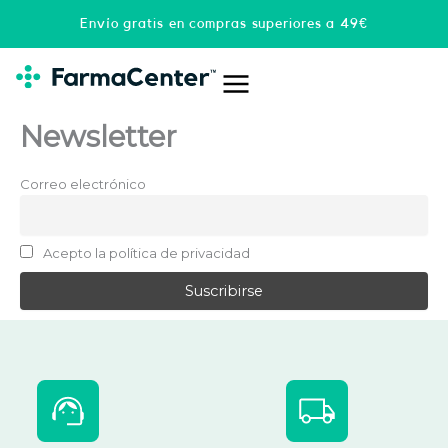
Ir
Envío gratis en compras superiores a 49€
al
contenido
Newsletter
Correo electrónico
Acepto la política de privacidad