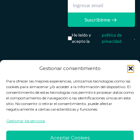
Suscribirme
He leído y
política de
.
acepto la
privacidad
Gestionar consentimiento
Servicio &
Legal
FarmaCenter
Métodos
Para ofrecer las mejores experiencias, utilizamos tecnologías como las
Términos y
Farmacenter
Contacto
de pago
cookies para almacenar y/o acceder a la información del dispositivo. El
condiciones
digital, S.L
Contacto
consentimiento de estas tecnologías nos permitirá procesar datos como
el comportamiento de navegación o las identificaciones únicas en este
Política de
B24836249
Política de
sitio. No consentir o retirar el consentimiento, puede afectar
privacidad
devoluciones
negativamente a ciertas características y funciones.
info@farmacenter.es
Política de
Horario de
Gestionar los servicios
Telf. +34 662
cookies
atención
253 161
Aviso legal
Lun. a Vie.:
Aceptar Cookies
09:00h -