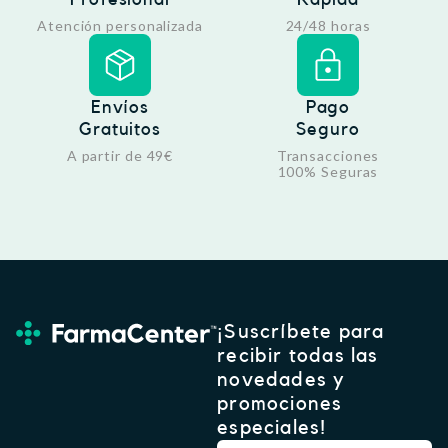
Atención personalizada
24/48 horas
Envíos
Pago
Gratuitos
Seguro
A partir de 49€
Transacciones
100% Seguras
¡Suscríbete para
recibir todas las
novedades y
promociones
especiales!